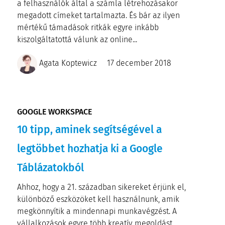
a felhasználók által a számla létrehozásakor
megadott címeket tartalmazta. És bár az ilyen
mértékű támadások ritkák egyre inkább
kiszolgáltatottá válunk az online...
Agata Koptewicz
17 december 2018
GOOGLE WORKSPACE
10 tipp, aminek segítségével a
legtöbbet hozhatja ki a Google
Táblázatokból
Ahhoz, hogy a 21. században sikereket érjünk el,
különböző eszközöket kell használnunk, amik
megkönnyítik a mindennapi munkavégzést. A
vállalkozások egyre több kreatív megoldást