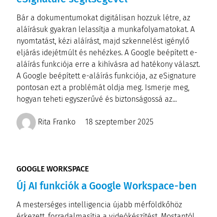
Bár a dokumentumokat digitálisan hozzuk létre, az
aláírásuk gyakran lelassítja a munkafolyamatokat. A
nyomtatást, kézi aláírást, majd szkennelést igénylő
eljárás idejétmúlt és nehézkes. A Google beépített e-
aláírás funkciója erre a kihívásra ad hatékony választ.
A Google beépített e-aláírás funkciója, az eSignature
pontosan ezt a problémát oldja meg. Ismerje meg,
hogyan teheti egyszerűvé és biztonságossá az...
Rita Franko
18 szeptember 2025
GOOGLE WORKSPACE
Új AI funkciók a Google Workspace-ben
A mesterséges intelligencia újabb mérföldkőhöz
érkezett, forradalmasítja a videókészítést. Mostantól