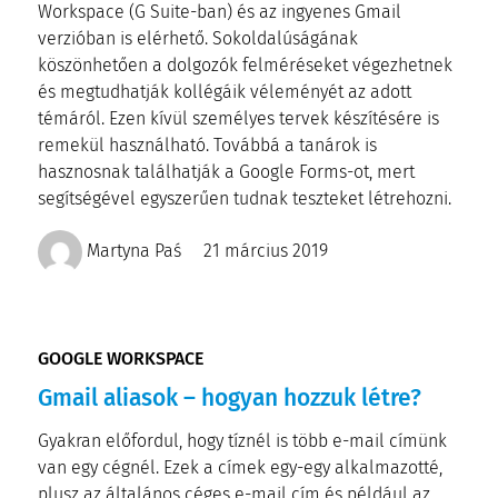
Workspace (G Suite-ban) és az ingyenes Gmail
verzióban is elérhető. Sokoldalúságának
köszönhetően a dolgozók felméréseket végezhetnek
és megtudhatják kollégáik véleményét az adott
témáról. Ezen kívül személyes tervek készítésére is
remekül használható. Továbbá a tanárok is
hasznosnak találhatják a Google Forms-ot, mert
segítségével egyszerűen tudnak teszteket létrehozni.
Martyna Paś
21 március 2019
GOOGLE WORKSPACE
Gmail aliasok – hogyan hozzuk létre?
Gyakran előfordul, hogy tíznél is több e-mail címünk
van egy cégnél. Ezek a címek egy-egy alkalmazotté,
plusz az általános céges e-mail cím és például az