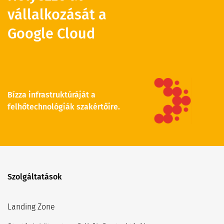
vállalkozását a
Google Cloud
Bízza infrastruktúráját a
felhőtechnológiák szakértőire.
Szolgáltatások
Landing Zone