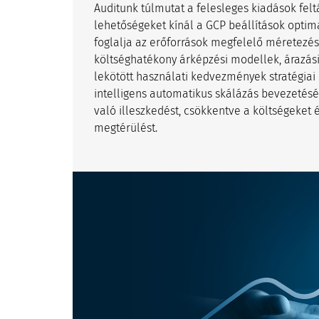
Auditunk túlmutat a felesleges kiadások felt
lehetőségeket kínál a GCP beállítások optim
foglalja az erőforrások megfelelő méretezését
költséghatékony árképzési modellek, árazási
lekötött használati kedvezmények stratégiai
intelligens automatikus skálázás bevezetését.
való illeszkedést, csökkentve a költségeket
megtérülést.