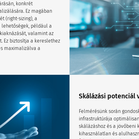
árásán, konkrét
alizálására. Ez magában
 (right-sizing), a
 lehetőségek, például a
 kiaknázását, valamint az
 Ez biztosítja a kereslethez
 és maximalizálva a
Skálázási potenciál 
Felmérésünk során gondosk
infrastruktúrája optimálisa
skálázáshoz és a jövőbeni 
kihasználatlan és alulhasz