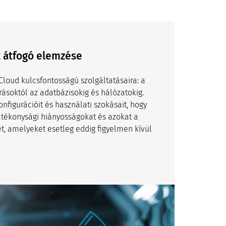
k átfogó elemzése
Cloud kulcsfontosságú szolgáltatásaira: a
rrásoktól az adatbázisokig és hálózatokig.
figurációit és használati szokásait, hogy
hatékonysági hiányosságokat és azokat a
t, amelyeket esetleg eddig figyelmen kívül