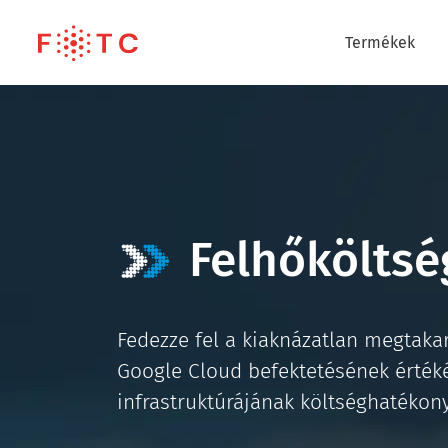
Termékek
Felhőköltsé
Fedezze fel a kiaknázatlan megtakar
Google Cloud befektetésének értékét
infrastruktúrájának költséghatékon