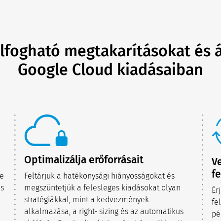
elfogható megtakarításokat és 
Google Cloud kiadásaiban
Optimalizálja erőforrásait
Ve
fe
ze
Feltárjuk a hatékonysági hiányosságokat és
és
megszüntetjük a felesleges kiadásokat olyan
Ér
stratégiákkal, mint a kedvezmények
fe
alkalmazása, a right- sizing és az automatikus
pé