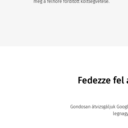
meg a felhőre fordított költségvetése.
Fedezze fel
Gondosan átvizsgáljuk Googl
legnagy