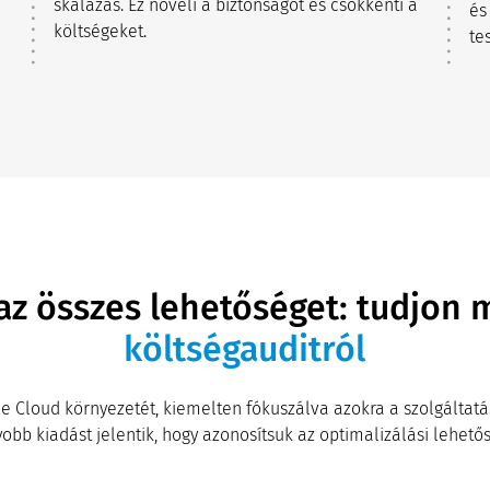
skálázás. Ez növeli a biztonságot és csökkenti a
és
költségeket.
te
 az összes lehetőséget: tudjon
költségauditról
e Cloud környezetét, kiemelten fókuszálva azokra a szolgáltat
obb kiadást jelentik, hogy azonosítsuk az optimalizálási lehető