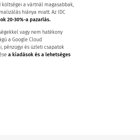
d költségei a vártnál magasabbak,
malizálás hiánya miatt. Az IDC
sok 20-30%-a pazarlás.
tségekkel vagy nem hatékony
ságú a Google Cloud
, pénzügyi és üzleti csapatok
pése
a kiadások és a lehetséges