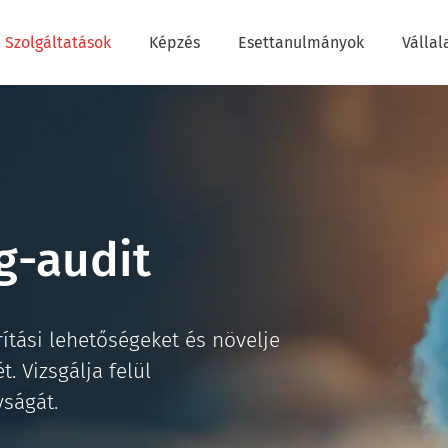
Szolgáltatások
Képzés
Esettanulmányok
Vállal
g-audit
ítási lehetőségeket és növelje
. Vizsgálja felül
yságát.