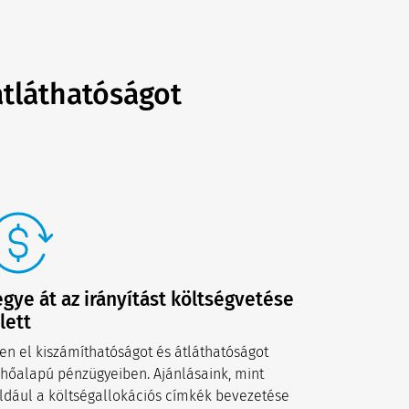
átláthatóságot
gye át az irányítást költségvetése
lett
jen el kiszámíthatóságot és átláthatóságot
lhőalapú pénzügyeiben. Ajánlásaink, mint
ldául a költségallokációs címkék bevezetése