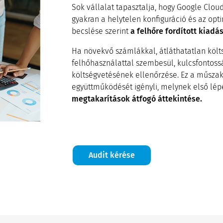
Sok vállalat tapasztalja, hogy Google Clou
gyakran a helytelen konfiguráció és az opti
becslése szerint
a felhőre fordított kiadá
Ha növekvő számlákkal, átláthatatlan köl
felhőhasználattal szembesül, kulcsfontos
költségvetésének ellenőrzése. Ez a műszaki
együttműködését igényli, melynek első lé
megtakarítások átfogó áttekintése.
Audit kérése