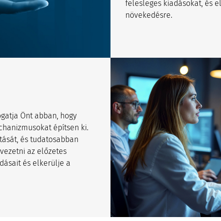
felesleges kiadásokat, és e
növekedésre.
mogatja Önt abban, hogy
chanizmusokat építsen ki.
tását, és tudatosabban
evezetni az előzetes
dásait és elkerülje a