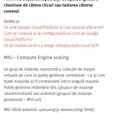
chestiune de câteva clicuri sau tastarea câtorva
comenzi
.
Vedeți și:
Ce este Google Cloud Platform și cum sprijină afacerile?
Cum se creează și se configurează un cont pe Google
Cloud Platform?
20 de motive pentru a alege infrastructura cloud GCP
MIG – Compute Engine scaling
Un grup de instanțe reprezintă o colecție de mașini
virtuale pe care le puteți gestiona centralizat – ca și cum
toate mașinile ar fi centralizate într-o singură mașină.
Puteți gestiona instanțele dvs. (
grupuri de instanțe
neadministrate
) sau automat (
grupuri de instanțe
gestionate – MIG-uri
).
MIG oferă automat
upscaling
și
downscaling
. Setați