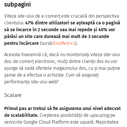
subpagini
Viteza site-ului de e-comerț este crucială din perspectiva
clientului.
47% dintre utilizatori se așteaptă ca o pagină
să se încarce în 2 secunde sau mai repede și 40% vor
părăsi un site care durează mai mult de 3 secunde
pentru încărcare
(sursă:
KissMetrics
).
Aceasta înseamnă că, dacă nu montorizați viteza site-ului
dvs. de comerț electronic, mulți dintre clienții dvs nu vor
ajunge să vadă ofertele magazinului dvs., cu și mai puține
șanse de a efectua o achiziție. Cum să asigurați
performanța site-ului web?
Scalare
Primul pas ar trebui să fie asigurarea unui nivel adecvat
de scalabilitate.
Creșterea posibilității de
upscaling
pe
serviciile Google Cloud Platform este ușoară. Majoritatea