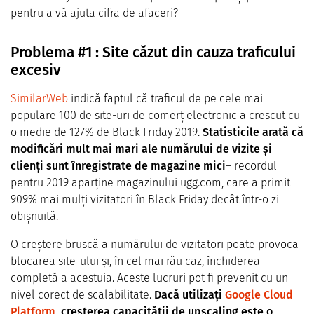
pentru a vă ajuta cifra de afaceri?
Problema #1 : Site căzut din cauza traficului
excesiv
SimilarWeb
indică faptul că traficul de pe cele mai
populare 100 de site-uri de comerț electronic a crescut cu
o medie de 127% de Black Friday 2019.
Statisticile arată că
modificări mult mai mari ale numărului de vizite și
clienți sunt înregistrate de magazine mici
– recordul
pentru 2019 aparține magazinului ugg.com, care a primit
909% mai mulți vizitatori în Black Friday decât într-o zi
obișnuită.
O creștere bruscă a numărului de vizitatori poate provoca
blocarea site-ului și, în cel mai rău caz, închiderea
completă a acestuia. Aceste lucruri pot fi prevenit cu un
nivel corect de scalabilitate.
Dacă utilizați
Google Cloud
Platform
, creșterea capacității de upscaling este o