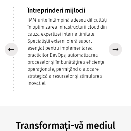
Întreprinderi mijlocii
IMM-urile întâmpină adesea dificultăți
în optimizarea infrastructurii cloud din
cauza expertizei interne limitate.
Specialiștii externi oferă suport
n
esențial pentru implementarea
un
practicilor DevOps, automatizarea
proceselor și îmbunătățirea eficienței
și
operaționale, permițând o alocare
ă
strategică a resurselor și stimularea
l
inovației.
Transformați-vă mediul