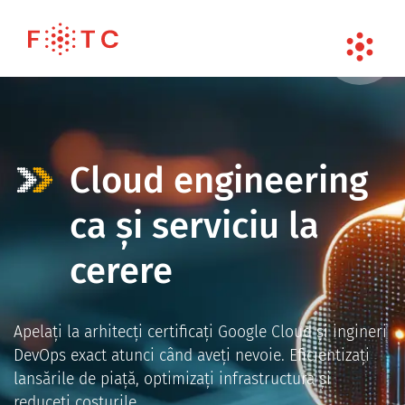
Cloud engineering
ca și serviciu la
cerere
Apelați la arhitecți certificați Google Cloud și ingineri
DevOps exact atunci când aveți nevoie. Eficientizați
lansările de piață, optimizați infrastructura și
reduceți costurile.