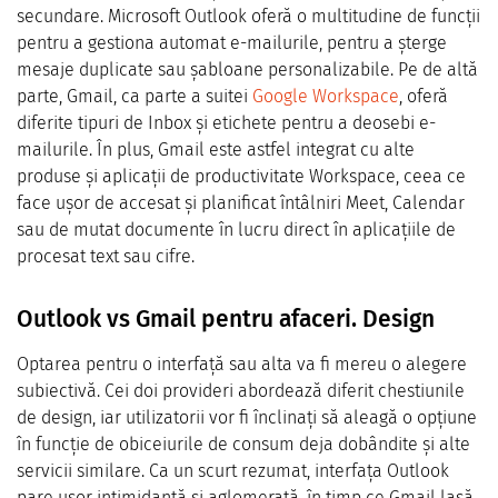
secundare. Microsoft Outlook oferă o multitudine de funcții
pentru a gestiona automat e-mailurile, pentru a șterge
mesaje duplicate sau șabloane personalizabile. Pe de altă
parte, Gmail, ca parte a suitei
Google Workspace
, oferă
diferite tipuri de Inbox și etichete pentru a deosebi e-
mailurile. În plus, Gmail este astfel integrat cu alte
produse și aplicații de productivitate Workspace, ceea ce
face ușor de accesat și planificat întâlniri Meet, Calendar
sau de mutat documente în lucru direct în aplicațiile de
procesat text sau cifre.
Outlook vs Gmail pentru afaceri. Design
Optarea pentru o interfață sau alta va fi mereu o alegere
subiectivă. Cei doi provideri abordează diferit chestiunile
de design, iar utilizatorii vor fi înclinați să aleagă o opțiune
în funcție de obiceiurile de consum deja dobândite și alte
servicii similare. Ca un scurt rezumat, interfața Outlook
pare ușor intimidantă și aglomerată, în timp ce Gmail lasă