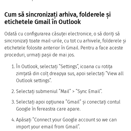
Cum să sincronizați arhiva, folderele și
etichetele Gmail în Outlook
Odată cu configurarea căsuței electronice, o să doriți să
sincronizați toate mail-urile, cu tot cu arhivele, folderele și
etichetele folosite anterior în Gmail. Pentru a face aceste
proceduri, urmați pașii de mai jos.
În Outlook, selectați ”Settings”, icoana cu rotița
zimțată din colț dreapya sus, apoi selectați ”View all
Outlook settings”.
Selectați submeniul ”Mail” > ”Sync Email”.
Selectați apoi opțiunea ”Gmail” și conectați contul
Google în fereastra care apare.
Apăsați ”Connect your Google account so we can
import your email from Gmail”.