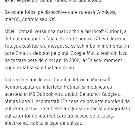
externe precum Gmail, Yahoo Mail sau iCloud.
Se poate folosi pe dispozitive care rulează Windows,
macOS, Android sau iOS.
MSN Hotmail, versiunea mai veche a Microsoft Outlook, a
deținut monopol în fața celorlalte pentru câteva decenii.
Totuși, acest lucru a început să se schimbe în momentul în
care Gmail a debutat pe piață. Google Mail a ieșit din faza
de testare beta de cinci ani în 2009, iar în acel moment
popularitatea sa a luat amploare.
În doar trei ani de zile, Gmail a detronat Microsoft.
Reîmprospătarea interfeței Hotmail și modificarea
acesteia în MS Outlook nu a ajutat. De atunci, Google a
rămas liderul incontestabil în ceea ce privește numărul de
utilizatori activi. Gmail este alegerea implicită a majorității
utilizatorilor de internet care au nevoie de o căsuță
electronică fiabilă și ușor de utilizat.