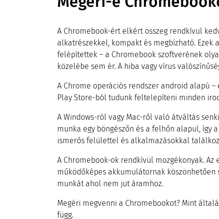
Megéri-e Chromebooko
A Chromebook-ért elkért összeg rendkívül ked
alkatrészekkel, kompakt és megbízható. Ezek 
felépítettek – a Chromebook szoftverének olya
közelébe sem ér. A hiba vagy vírus valószínűs
A Chrome operációs rendszer android alapú – ez
Play Store-ból tudunk feltelepíteni minden iro
A Windows-ról vagy Mac-ről való átváltás sen
munka egy böngészőn és a felhőn alapul, így 
ismerős felülettel és alkalmazásokkal találko
A Chromebook-ok rendkívül mozgékonyak. Az e
működőképes akkumulátornak köszönhetően s
munkát ahol nem jut áramhoz.
Megéri megvenni a Chromebookot? Mint általába
függ.