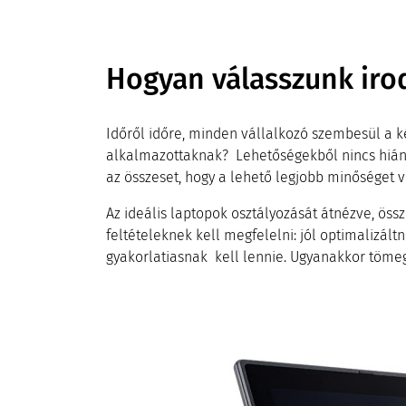
Hogyan válasszunk iro
Időről időre, minden vállalkozó szembesül a 
alkalmazottaknak? Lehetőségekből nincs hiány 
az összeset, hogy a lehető legjobb minőséget v
Az ideális laptopok osztályozását átnézve, ös
feltételeknek kell megfelelni: jól optimalizál
gyakorlatiasnak kell lennie. Ugyanakkor töme