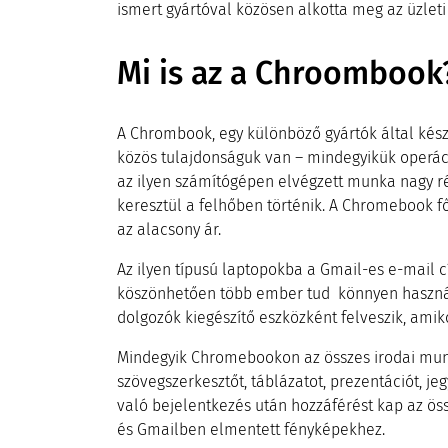
ismert gyártóval közösen alkotta meg az üzlet
Mi is az a Chroombook
A Chrombook, egy különböző gyártók által készít
közös tulajdonságuk van – mindegyikük operáci
az ilyen számítógépen elvégzett munka nagy ré
keresztül a felhőben történik. A Chromebook f
az alacsony ár.
Az ilyen típusú laptopokba a Gmail-es e-mail c
köszönhetően több ember tud könnyen használ
dolgozók kiegészítő eszközként felveszik, ami
Mindegyik Chromebookon az összes irodai mun
szövegszerkesztőt, táblázatot, prezentációt, je
való bejelentkezés után hozzáférést kap az ös
és Gmailben elmentett fényképekhez.