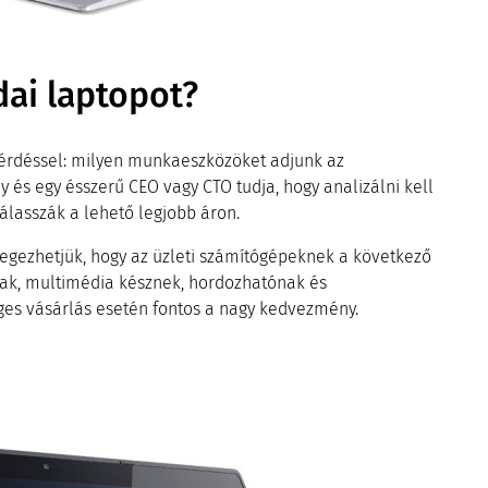
dai laptopot?
kérdéssel: milyen munkaeszközöket adjunk az
és egy ésszerű CEO vagy CTO tudja, hogy analizálni kell
álasszák a lehető legjobb áron.
szegezhetjük, hogy az üzleti számítógépeknek a következő
tnak, multimédia késznek, hordozhatónak és
ges vásárlás esetén fontos a nagy kedvezmény.