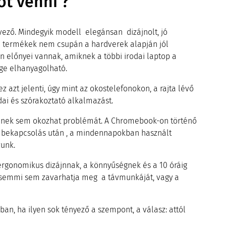
t venni ?
vező. Mindegyik modell elegánsan dizájnolt, jó
a termékek nem csupán a hardverek alapján jól
n előnyei vannak, amiknek a többi irodai laptop a
ége elhanyagolható.
 azt jelenti, úgy mint az okostelefonokon, a rajta lévő
dai és szórakoztató alkalmazást.
kinek sem okozhat problémát. A Chromebook-on történő
a bekapcsolás után , a mindennapokban használt
zunk.
rgonomikus dizájnnak, a könnyűségnek és a 10 óráig
emmi sem zavarhatja meg a távmunkáját, vagy a
n, ha ilyen sok tényező a szempont, a válasz: attól