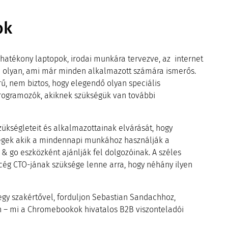
ok
atékony laptopok, irodai munkára tervezve, az internet
mi olyan, ami már minden alkalmazott számára ismerős.
ű, nem biztos, hogy elegendő olyan speciális
programozók, akiknek szükségük van további
zükségleteit és alkalmazottainak elvárását, hogy
égek akik a mindennapi munkához használják a
go eszközként ajánlják fel dolgozóinak. A széles
cég CTO-jának szüksége lenne arra, hogy néhány ilyen
egy szakértővel, forduljon Sebastian Sandachhoz,
n – mi a Chromebookok hivatalos B2B viszonteladói