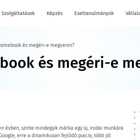
Szolgáltatások
Képzés
Esettanulmányok
Vállal
hromebook és megéri-e megvenni?
ebook és megéri-e m
den évben, szinte mindegyik márka egy új, irodai munkára
oogle, erre a dinamikusan fejlődő piacra, több jól