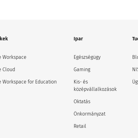
kek
Ipar
Tu
e Workspace
Egészségügy
Bl
e Cloud
Gaming
NI
 Workspace for Education
Kis- és
Üg
középvállalkozások
Oktatás
Önkormányzat
Retail