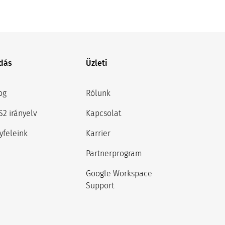
dás
Üzleti
og
Rólunk
S2 irányelv
Kapcsolat
yfeleink
Karrier
Partnerprogram
Google Workspace
Support