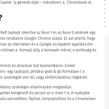
i laptok új generációját – másnéven: a Chrombook-ot.
?
ett laptop( ideértve az Acer-t és az Asus-t) akiknek egy
ós rendszere Google Chrome alapú. Ez azt jelenti, hogy
sze az interneten és a Google ecosystem applikációin
ő előnyei a könnyű súly, a kompakt méret, a tartósság és
ímmel és jelszóval tud bejelentkezni. Ennek
ni egy laptopot, például grab & go formában ( a
kor szükségük van rá), vagy váltóműszakos cégeknél.
kához szükséges alkalmazást megtalálja:
gyzetet böngészőt és persze az e-mail-t is. A laptopba
szes üzenetéhez, fájlhoz, könyvjelzőhöz és a Chromeban