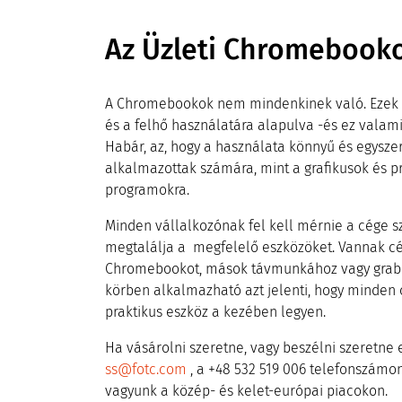
Az Üzleti Chromebook
A Chromebookok nem mindenkinek való. Ezek h
és a felhő használatára alapulva -és ez vala
Habár, az, hogy a használata könnyű és egyszer
alkalmazottak számára, mint a grafikusok és 
programokra.
Minden vállalkozónak fel kell mérnie a cége s
megtalálja a megfelelő eszközöket. Vannak c
Chromebookot, mások távmunkához vagy grab & 
körben alkalmazható azt jelenti, hogy minden 
praktikus eszköz a kezében legyen.
Ha vásárolni szeretne, vagy beszélni szeretne 
ss@fotc.com
, a +48 532 519 006 telefonszámo
vagyunk a közép- és kelet-európai piacokon.