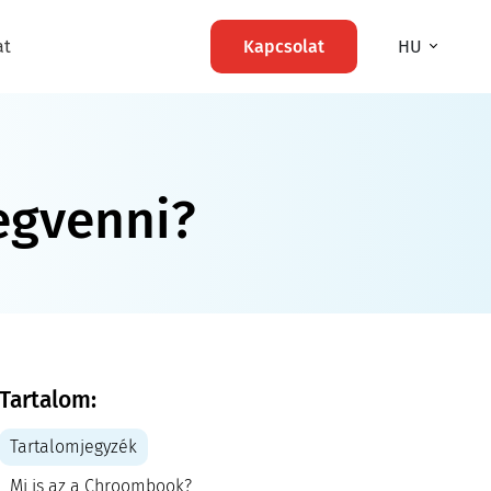
at
Kapcsolat
HU
egvenni?
Tartalom:
Tartalomjegyzék
Mi is az a Chroombook?