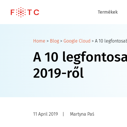
Termékek
Home
>
Blog
>
Google Cloud
>
A 10 legfontosa
A 10 legfontos
2019-ről
11 April 2019
|
Martyna Paś