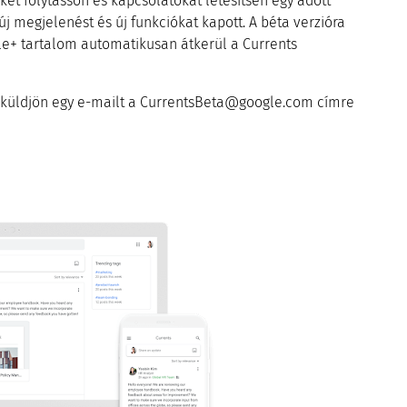
et folytasson és kapcsolatokat létesítsen egy adott
j megjelenést és új funkciókat kapott. A béta verzióra
le+ tartalom automatikusan átkerül a Currents
 küldjön egy e-mailt a CurrentsBeta@google.com címre