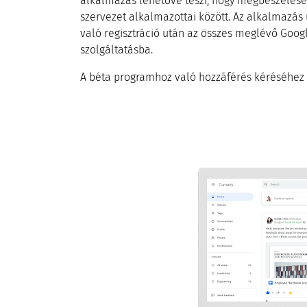
alkalmazás lehetővé teszi, hogy megbeszélések
szervezet alkalmazottai között. Az alkalmazás ú
való regisztráció után az összes meglévő Goog
szolgáltatásba.
A béta programhoz való hozzáférés kéréséhez