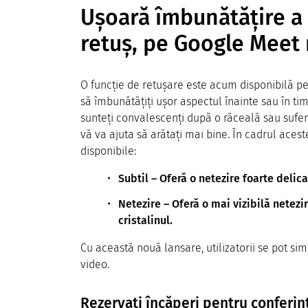
Ușoară îmbunătățire a 
retuș, pe Google Meet
O funcție de retușare este acum disponibilă p
să îmbunătățiți ușor aspectul înainte sau în timp
sunteți convalescenți după o răceală sau suferi
vă va ajuta să arătați mai bine. În cadrul aces
disponibile:
Subtil – Oferă o netezire foarte delic
Netezire – Oferă o mai vizibilă netezi
cristalinul.
Cu această nouă lansare, utilizatorii se pot sim
video.
Rezervați încăperi pentru conferi