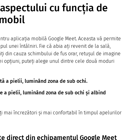
aspectului cu funcția de
 mobil
entru aplicația mobilă Google Meet. Aceasta vă permite
ul unei întâlniri. Fie că abia ați revenit de la sală,
ți din cauza schimbului de fus orar, retuşul de imagine
tei opțiuni, puteți alege unul dintre cele două moduri
ată a pielii, luminând zona de sub ochi.
re a pielii, luminând zona de sub ochi și albind
ți mai încrezători și mai confortabil în timpul apelurilor
nțe direct din echipamentul Google Meet