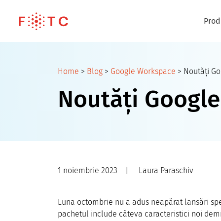
Prod
Home
>
Blog
>
Google Workspace
>
Noutăți G
Noutăți Google
1 noiembrie 2023
|
Laura Paraschiv
Luna octombrie nu a adus neapărat lansări sp
pachetul include câteva caracteristici noi demn