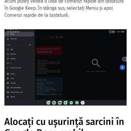
acum puteți vedea o listă de comenzi rapide din tastatură
în Google Keep. În stânga sus, selectați Meniu și apoi
Comenzi rapide de la tastatură.
Alocați cu ușurință sarcini în