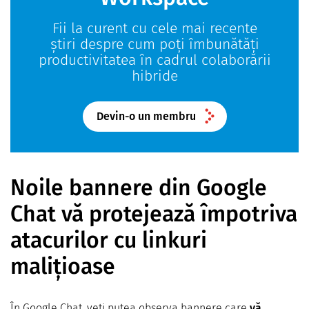
Fii la curent cu cele mai recente
știri despre cum poți îmbunătăți
productivitatea în cadrul colaborării
hibride
Devin-o un membru
Noile bannere din Google
Chat vă protejează împotriva
atacurilor cu linkuri
malițioase
În Google Chat, veți putea observa bannere care
vă