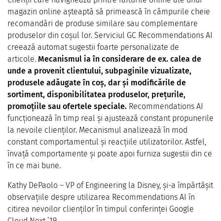
magazin online așteaptă să primească în câmpurile cheie
recomandări de produse similare sau complementare
produselor din coșul lor. Serviciul GC Recommendations AI
creează automat sugestii foarte personalizate de
articole.
Mecanismul ia în considerare de ex. calea de
unde a provenit clientului, subpaginile vizualizate,
produsele adăugate în coș, dar și modificările de
sortiment, disponibilitatea produselor, prețurile,
promoțiile sau ofertele speciale.
Recommendations AI
funcționează în timp real și ajustează constant propunerile
la nevoile clienților. Mecanismul analizează în mod
constant comportamentul și reacțiile utilizatorilor. Astfel,
învață comportamente și poate apoi furniza sugestii din ce
în ce mai bune.
Kathy DePaolo – VP of Engineering la Disney, și-a împărtășit
observațiile despre utilizarea Recommendations AI în
citirea nevoilor clienților în timpul conferinței Google
Cloud Next ’19.