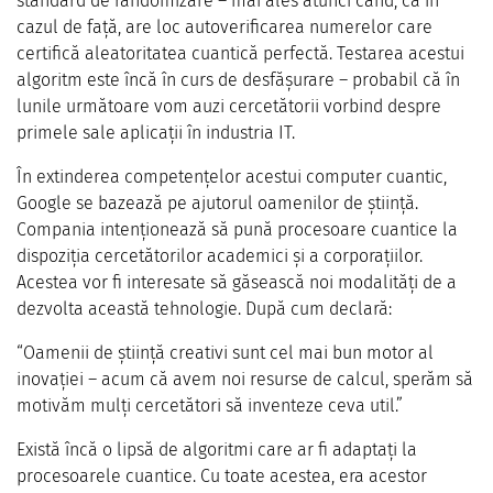
standard de randomizare – mai ales atunci când, ca în
cazul de față, are loc autoverificarea numerelor care
certifică aleatoritatea cuantică perfectă. Testarea acestui
algoritm este încă în curs de desfășurare – probabil că în
lunile următoare vom auzi cercetătorii vorbind despre
primele sale aplicații în industria IT.
În extinderea competențelor acestui computer cuantic,
Google se bazează pe ajutorul oamenilor de știință.
Compania intenționează să pună procesoare cuantice la
dispoziția cercetătorilor academici și a corporațiilor.
Acestea vor fi interesate să găsească noi modalități de a
dezvolta această tehnologie. După cum declară:
“Oamenii de știință creativi sunt cel mai bun motor al
inovației – acum că avem noi resurse de calcul, sperăm să
motivăm mulți cercetători să inventeze ceva util.”
Există încă o lipsă de algoritmi care ar fi adaptați la
procesoarele cuantice. Cu toate acestea, era acestor