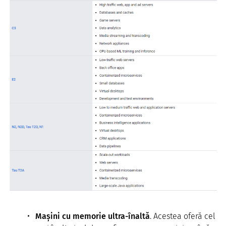
Mașini cu memorie ultra-înaltă
. Acestea oferă cel