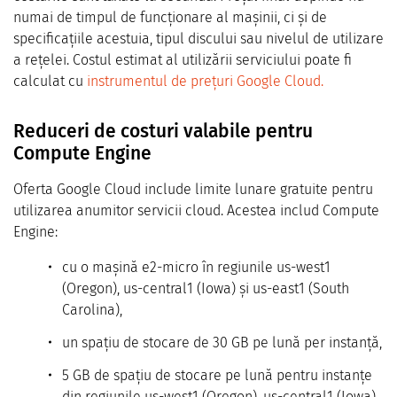
numai de timpul de funcționare al mașinii, ci și de
specificațiile acestuia, tipul discului sau nivelul de utilizare
a rețelei. Costul estimat al utilizării serviciului poate fi
calculat cu
instrumentul de prețuri Google Cloud.
Reduceri de costuri valabile pentru
Compute Engine
Oferta Google Cloud include limite lunare gratuite pentru
utilizarea anumitor servicii cloud. Acestea includ Compute
Engine:
cu o mașină e2-micro în regiunile us-west1
(Oregon), us-central1 (Iowa) și us-east1 (South
Carolina),
un spațiu de stocare de 30 GB pe lună per instanță,
5 GB de spațiu de stocare pe lună pentru instanțe
din regiunile us-west1 (Oregon), us-central1 (Iowa),