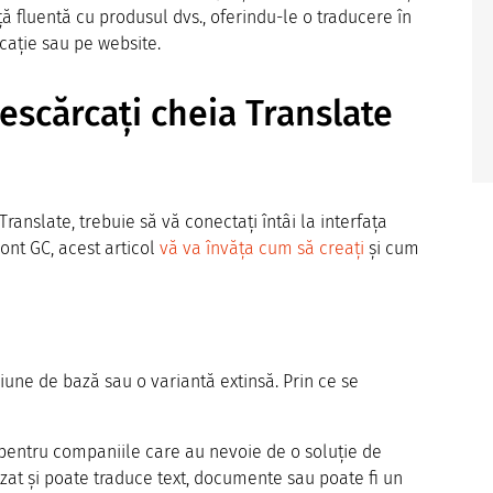
nță fluentă cu produsul dvs., oferindu-le o traducere în
icație sau pe website.
escărcați cheia Translate
ranslate, trebuie să vă conectați întâi la interfața
cont GC, acest articol
vă va învăța cum să creați
și cum
siune de bază sau o variantă extinsă. Prin ce se
 pentru companiile care au nevoie de o soluție de
lizat și poate traduce text, documente sau poate fi un