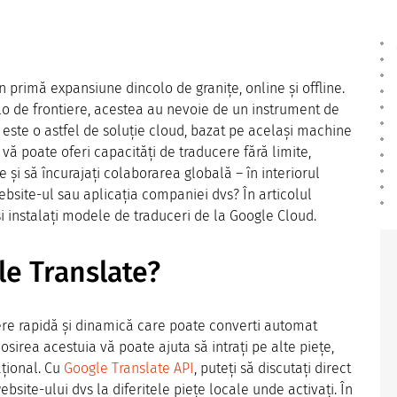
 primă expansiune dincolo de granițe, online și offline.
lo de frontiere, acestea au nevoie de un instrument de
PI este o astfel de soluție cloud, bazat pe același machine
ă poate oferi capacități de traducere fără limite,
e și să încurajați colaborarea globală – în interiorul
website-ul sau aplicația companiei dvs? În articolul
 instalați modele de traduceri de la Google Cloud.
le Translate?
re rapidă și dinamică care poate converti automat
losirea acestuia vă poate ajuta să intrați pe alte piețe,
ațional. Cu
Google Translate API
, puteți să discutați direct
site-ului dvs la diferitele piețe locale unde activați. În