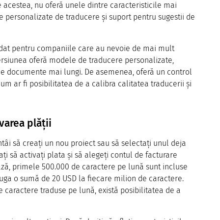
e acestea, nu oferă unele dintre caracteristicile mai
e personalizate de traducere și suport pentru sugestii de
at pentru companiile care au nevoie de mai mult
Versiunea oferă modele de traducere personalizate,
uce documente mai lungi. De asemenea, oferă un control
 ar fi posibilitatea de a calibra calitatea traducerii și
varea plății
întâi să creați un nou proiect sau să selectați unul deja
ați să activați plata și să alegeți contul de facturare
bază, primele 500.000 de caractere pe lună sunt incluse
ăuga o sumă de 20 USD la fiecare milion de caractere.
caractere traduse pe lună, există posibilitatea de a