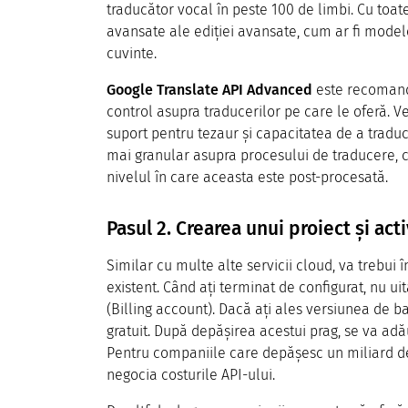
traducător vocal în peste 100 de limbi. Cu toat
avansate ale ediției avansate, cum ar fi model
cuvinte.
Google Translate API Advanced
este recomand
control asupra traducerilor pe care le oferă. 
suport pentru tezaur și capacitatea de a trad
mai granular asupra procesului de traducere, cum
nivelul în care aceasta este post-procesată.
Pasul 2. Crearea unui proiect și acti
Similar cu multe alte servicii cloud, va trebui 
existent. Când ați terminat de configurat, nu uit
(Billing account). Dacă ați ales versiunea de 
gratuit. După depășirea acestui prag, se va ad
Pentru companiile care depășesc un miliard de 
negocia costurile API-ului.