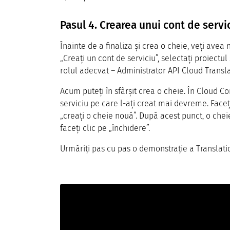
Pasul 4. Crearea unui cont de servi
Înainte de a finaliza și crea o cheie, veți avea
„Creați un cont de serviciu”, selectați proiectul
rolul adecvat – Administrator API Cloud Transla
Acum puteți în sfârșit crea o cheie. În Cloud Co
serviciu pe care l-ați creat mai devreme. Faceț
„creați o cheie nouă”. După acest punct, o cheie
faceți clic pe „închidere”.
Urmăriți pas cu pas o demonstrație a Translatio