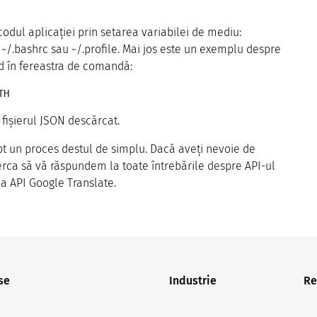
codul aplicației prin setarea variabilei de mediu:
.bashrc sau ~/.profile. Mai jos este un exemplu despre
d în fereastra de comandă:
TH
 fișierul JSON descărcat.
apt un proces destul de simplu. Dacă aveți nevoie de
ncerca să vă răspundem la toate întrebările despre API-ul
ia API Google Translate.
se
Industrie
Re