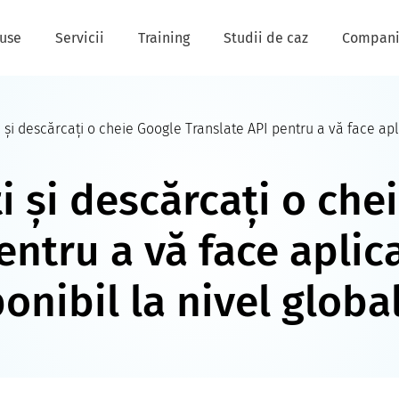
use
Servicii
Training
Studii de caz
Compan
și descărcați o cheie Google Translate API pentru a vă face apli
 și descărcați o che
entru a vă face aplic
onibil la nivel globa