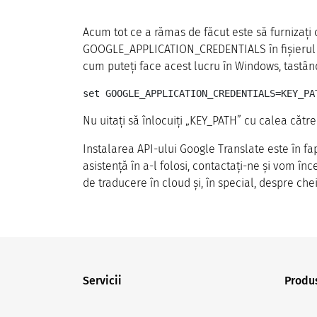
Acum tot ce a rămas de făcut este să furnizați 
GOOGLE_APPLICATION_CREDENTIALS în fișierul ~/
cum puteți face acest lucru în Windows, tastân
set GOOGLE_APPLICATION_CREDENTIALS=KEY_PA
Nu uitați să înlocuiți „KEY_PATH” cu calea către
Instalarea API-ului Google Translate este în f
asistență în a-l folosi, contactați-ne și vom î
de traducere în cloud și, în special, despre che
Servicii
Produ