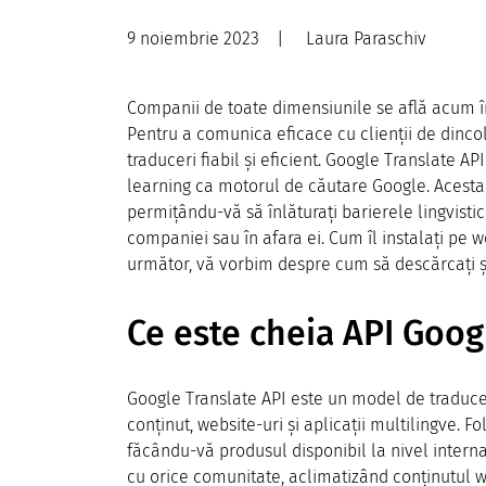
9 noiembrie 2023
|
Laura Paraschiv
Companii de toate dimensiunile se află acum în
Pentru a comunica eficace cu clienții de dinco
traduceri fiabil și eficient. Google Translate A
learning ca motorul de căutare Google. Acesta v
permițându-vă să înlăturați barierele lingvistic
companiei sau în afara ei. Cum îl instalați pe 
următor, vă vorbim despre cum să descărcați și
Ce este cheia API Goog
Google Translate API este un model de traduce
conținut, website-uri și aplicații multilingve. Fo
făcându-vă produsul disponibil la nivel intern
cu orice comunitate, aclimatizând conținutul web