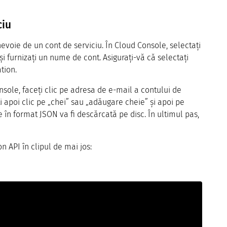
ciu
 nevoie de un cont de serviciu. În Cloud Console, selectați
 și furnizați un nume de cont. Asigurați-vă că selectați
tion.
nsole, faceți clic pe adresa de e-mail a contului de
i apoi clic pe „chei” sau „adăugare cheie” și apoi pe
 în format JSON va fi descărcată pe disc. În ultimul pas,
n API în clipul de mai jos: