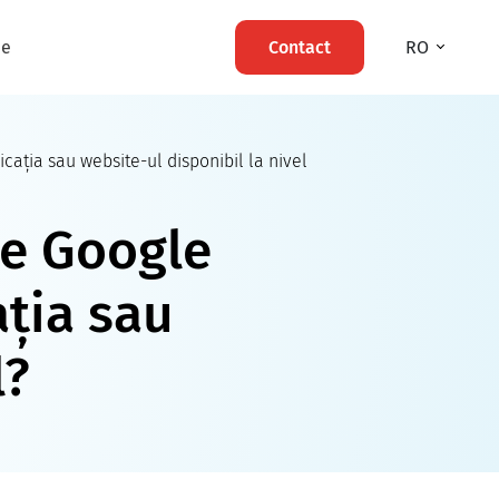
ie
Contact
RO
cația sau website-ul disponibil la nivel
ie Google
ația sau
l?