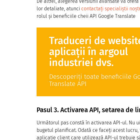
De altfel, alegerea versiunii avansate vă oferă 
lor detaliate, atunci
contactați specialiștii noșt
rolul și beneficiile cheii API Google Translate
Traduceri de website
aplicații în argoul
industriei dvs.
Descoperiți toate beneficiile G
Translate API
Pasul 3. Activarea API, setarea de li
Următorul pas constă în activarea API-ul. Nu ui
bugetul planificat. Odată ce faceți acest lucru,
aplicație client care utilizează API-ul trebuie să