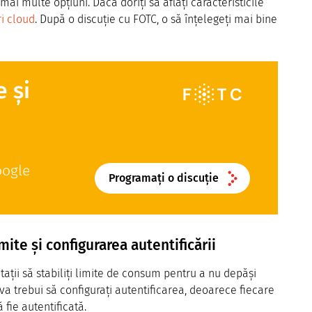
mai multe opțiuni. Dacă doriți să aflați caracteristicile
ri cloud
. După o discuție cu FOTC, o să înțelegeți mai bine
 și
oogle
Programați o discuție
mite și configurarea autentificării
tații să stabiliți limite de consum pentru a nu depăși
 va trebui să configurați autentificarea, deoarece fiecare
 fie autentificată.