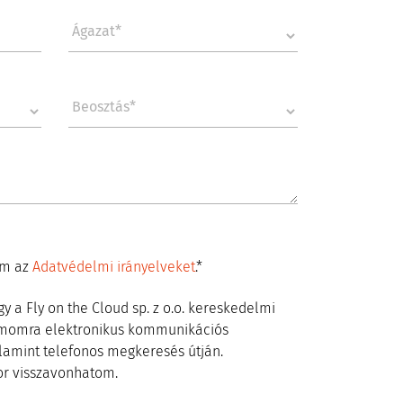
om az
Adatvédelmi irányelveket
.*
y a Fly on the Cloud sp. z o.o. kereskedelmi
ámomra elektronikus kommunikációs
alamint telefonos megkeresés útján.
r visszavonhatom.