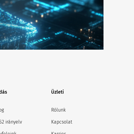
dás
Üzleti
og
Rólunk
S2 irányelv
Kapcsolat
yfeleink
Karrier