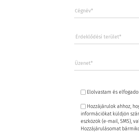
Elolvastam és elfogad
Hozzájárulok ahhoz, hog
információkat küldjön sz
eszközök (e-mail, SMS), v
Hozzájárulásomat bármiko