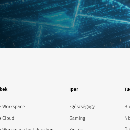
n
kek
Ipar
Tu
e Workspace
Egészségügy
Bl
e Cloud
Gaming
NI
 Workspace for Education
Kis- és
Üg