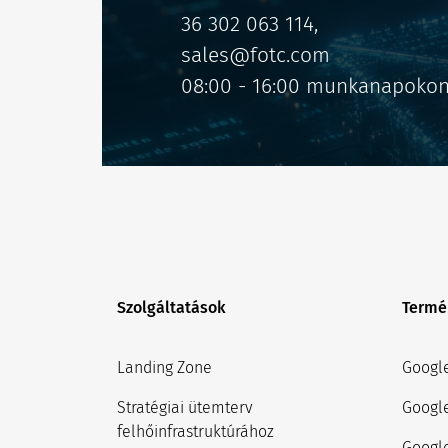
36 302 063 114
,
sales@fotc.com
08:00 - 16:00 munkanapoko
Szolgáltatások
Termé
Landing Zone
Googl
Stratégiai ütemterv
Googl
felhőinfrastruktúrához
Google