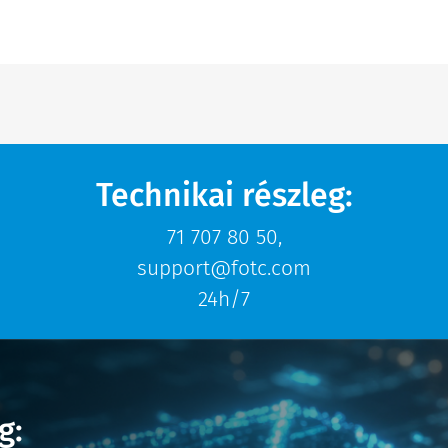
Technikai részleg:
71 707 80 50
,
support@fotc.com
24h/7
g: