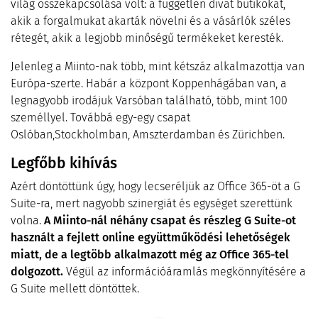
világ összekapcsolása volt: a független divat butikokat,
akik a forgalmukat akarták növelni és a vásárlók széles
rétegét, akik a legjobb minőségű termékeket keresték.
Jelenleg a Miinto-nak több, mint kétszáz alkalmazottja van
Európa-szerte. Habár a központ Koppenhágában van, a
legnagyobb irodájuk Varsóban található, több, mint 100
személlyel. Továbbá egy-egy csapat
Oslóban,Stockholmban, Amszterdamban és Zürichben.
Legfőbb kihívás
Azért döntöttünk úgy, hogy lecseréljük az Office 365-öt a G
Suite-ra, mert nagyobb szinergiát és egységet szerettünk
volna.
A Miinto-nál néhány csapat és részleg G Suite-ot
használt a fejlett online együttműködési lehetőségek
miatt, de a legtöbb alkalmazott még az Office 365-tel
dolgozott.
Végül az információáramlás megkönnyítésére a
G Suite mellett döntöttek.