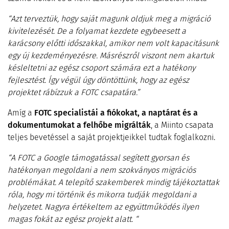
“Azt terveztük, hogy saját magunk oldjuk meg a migráció
kivitelezését. De a folyamat kezdete egybeesett a
karácsony előtti időszakkal, amikor nem volt kapacitásunk
egy új kezdeményezésre. Másrészről viszont nem akartuk
késleltetni az egész csoport számára ezt a hatékony
fejlesztést. Így végül úgy döntöttünk, hogy az egész
projektet rábízzuk a FOTC csapatára.”
Amíg a
FOTC specialistái a fiókokat, a naptárat és a
dokumentumokat a felhőbe migrálták
, a Miinto csapata
teljes bevetéssel a saját projektjeikkel tudtak foglalkozni.
“A FOTC
a Google támogatással segített gyorsan és
hatékonyan megoldani a nem szokványos migrációs
problémákat. A telepítő szakemberek mindig tájékoztattak
róla, hogy mi történik és mikorra tudják megoldani a
helyzetet. Nagyra értékeltem az együttműködés ilyen
magas fokát az egész projekt alatt. “