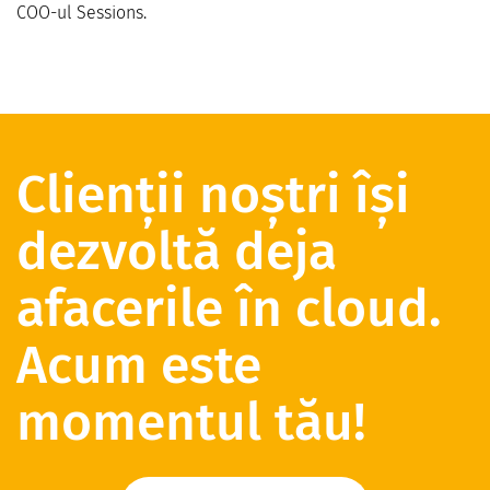
COO-ul Sessions.
Clienții noștri își
dezvoltă deja
afacerile în cloud.
Acum este
momentul tău!