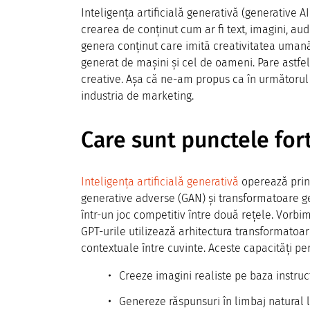
Inteligența artificială generativă (generative AI)
crearea de conținut cum ar fi text, imagini, aud
genera conținut care imită creativitatea umană,
generat de mașini și cel de oameni. Pare astfe
creative. Așa că ne-am propus ca în următorul
industria de marketing.
Care sunt punctele for
Inteligența artificială generativă
operează prin 
generative adverse (GAN) și transformatoare g
într-un joc competitiv între două rețele. Vorbim
GPT-urile utilizează arhitectura transformatoar
contextuale între cuvinte. Aceste capacități perm
Creeze imagini realiste pe baza instrucț
Genereze răspunsuri în limbaj natural la 