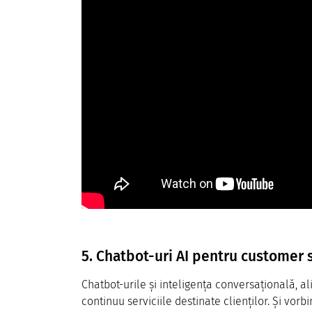
5. Chatbot-uri AI pentru customer 
Chatbot-urile și inteligența conversațională, a
continuu serviciile destinate clienților. Și vorb