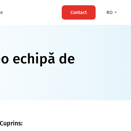
ie
Contact
RO
r-o echipă de
Cuprins: