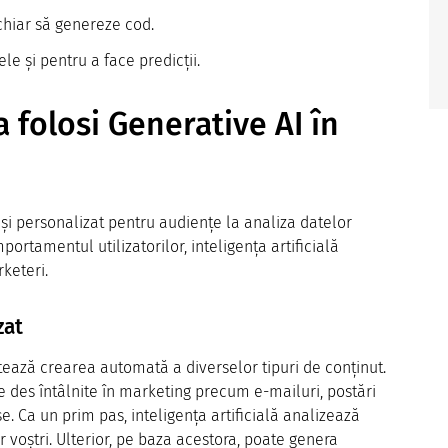
chiar să genereze cod.
e și pentru a face predicții.
 folosi Generative AI în
 și personalizat pentru audiențe la analiza datelor
portamentul utilizatorilor, inteligența artificială
keteri.
zat
tează crearea automată a diverselor tipuri de conținut.
e des întâlnite în marketing precum e-mailuri, postări
e. Ca un prim pas, inteligența artificială analizează
voștri. Ulterior, pe baza acestora, poate genera