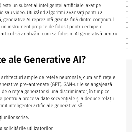
 este un subset al inteligenței artificiale, axat pe
io sau video. Utilizând algoritmi avansați pentru a
 generative AI reprezintă granița fină dintre conținutul
l un instrument propice de folosit pentru echipele
 articol să analizăm cum să folosim AI generativă pentru
te ale Generative AI?
arhitecturi ample de rețele neuronale, cum ar fi rețele
enerative pre-antrenate (GPT). GAN-urile se angajează
 de o rețea generator și una discriminator, în timp ce
e pentru a procesa date secvențiale și a deduce relații
it inteligenței artificiale generative să:
iunilor scrise.
solicitările utilizatorilor.