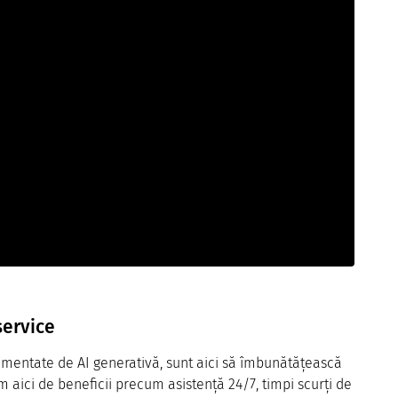
service
limentate de AI generativă, sunt aici să îmbunătățească
im aici de beneficii precum asistență 24/7, timpi scurți de