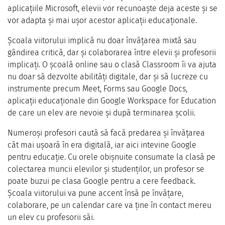
aplicațiile Microsoft, elevii vor recunoaște deja aceste și se
vor adapta și mai ușor acestor aplicații educaționale.
Școala viitorului implică nu doar învățarea mixtă sau
gândirea critică, dar și colaborarea între elevii și profesorii
implicați. O școală online sau o clasă Classroom îi va ajuta
nu doar să dezvolte abilități digitale, dar și să lucreze cu
instrumente precum Meet, Forms sau Google Docs,
aplicații educaționale din Google Workspace for Education
de care un elev are nevoie și după terminarea școlii.
Numeroși profesori caută să facă predarea și învățarea
cât mai ușoară în era digitală, iar aici intevine Google
pentru educație. Cu orele obișnuite consumate la clasă pe
colectarea muncii elevilor și studenților, un profesor se
poate buzui pe clasa Google pentru a cere feedback.
Școala viitorului va pune accent însă pe învățare,
colaborare, pe un calendar care va ține în contact mereu
un elev cu profesorii săi.