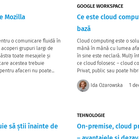
GOOGLE WORKSPACE
e Mozilla
Ce este cloud comput
bază
pentru o comunicare fluidă în
Cloud computing este o solu
 acoperi grupuri largi de
mână în mână cu lumea aface
ăstra toate mesajele și
în sine este neclară. Mulți î
care acestea trebuie
ce cloud folosesc – cloud co
entru afaceri nu poate...
Privat, public sau poate hibr
Ida Ożarowska
1 de
TEHNOLOGIE
ie să știi înainte de
On-premise, cloud pri
– avantajele și dezav