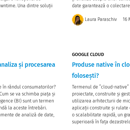
wntime. Una dintre soluții
date garantează o colectare 
Laura Paraschiv
16 
GOOGLE CLOUD
analiza și procesarea
Produse native în clo
folosești?
e în rândul consumatorilor?
Termenul de ”cloud-native” d
? Cum se va schimba piața și
proiectate, construite și ges
ligence (BI) sunt un termen
utilizarea arhitecturii de m
dă la aceste întrebări.
aplicații construite și rulate
rumente de analiză de date,
o scalabilitate rapidă, un gr
superioară în fața dezastrelor 