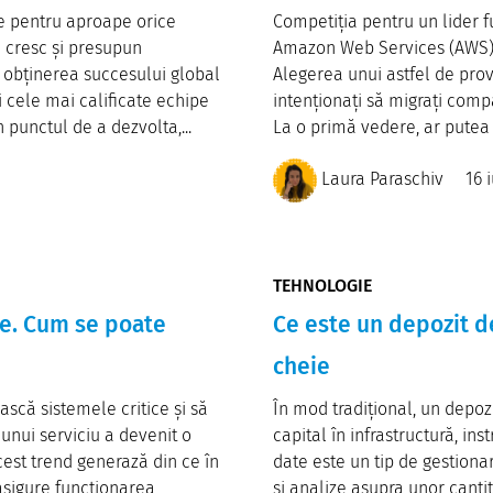
ie pentru aproape orice
Competiția pentru un lider fu
e cresc și presupun
Amazon Web Services (AWS), 
 obținerea succesului global
Alegerea unui astfel de prov
i cele mai calificate echipe
intenționați să migrați comp
 punctul de a dezvolta,...
La o primă vedere, ar putea p
Laura Paraschiv
16 
TEHNOLOGIE
ție. Cum se poate
Ce este un depozit d
cheie
scă sistemele critice și să
În mod tradițional, un depoz
 unui serviciu a devenit o
capital în infrastructură, in
est trend generază din ce în
date este un tip de gestionar
asigure funcționarea
și analize asupra unor cantit