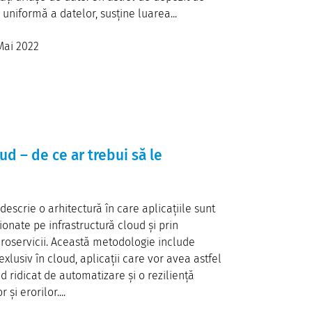
uniformă a datelor, susține luarea...
Mai 2022
ud – de ce ar trebui să le
escrie o arhitectură în care aplicațiile sunt
tionate pe infrastructură cloud și prin
icroservicii. Această metodologie include
 exlusiv în cloud, aplicații care vor avea astfel
ad ridicat de automatizare și o reziliență
și erorilor....