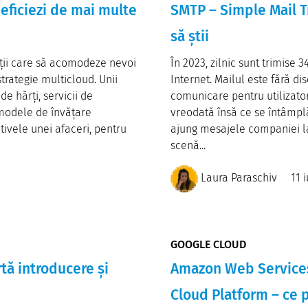
eficiezi de mai multe
SMTP – Simple Mail Tr
să știi
luții care să acomodeze nevoi
În 2023, zilnic sunt trimise 3
trategie multicloud. Unii
Internet. Mailul este fără di
e hărți, servicii de
comunicare pentru utilizator
ă modele de învățare
vreodată însă ce se întâmpl
tivele unei afaceri, pentru
ajung mesajele companiei la c
scenă...
Laura Paraschiv
11 
GOOGLE CLOUD
tă introducere și
Amazon Web Services
Cloud Platform – ce p