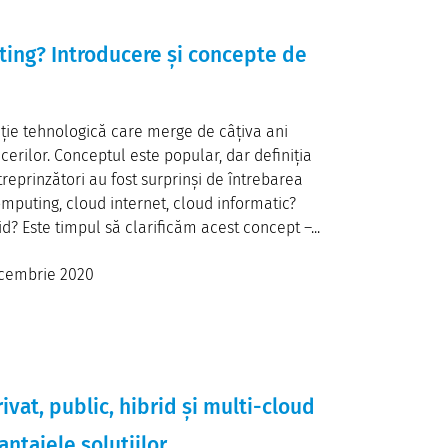
ing? Introducere și concepte de
ție tehnologică care merge de câțiva ani
rilor. Conceptul este popular, dar definiția
ntreprinzători au fost surprinși de întrebarea
mputing, cloud internet, cloud informatic?
id? Este timpul să clarificăm acest concept –...
cembrie 2020
vat, public, hibrid și multi-cloud
antajele soluțiilor