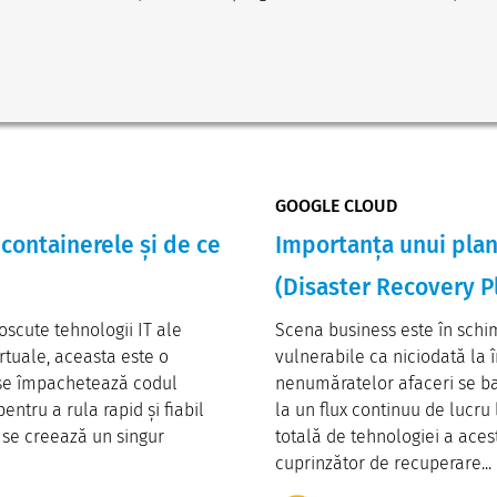
GOOGLE CLOUD
 containerele și de ce
Importanța unui plan
(Disaster Recovery P
scute tehnologii IT ale
Scena business este în schi
rtuale, aceasta este o
vulnerabile ca niciodată la 
 se împachetează codul
nenumăratelor afaceri se ba
ntru a rula rapid și fiabil
la un flux continuu de lucru 
, se creează un singur
totală de tehnologiei a aces
cuprinzător de recuperare...