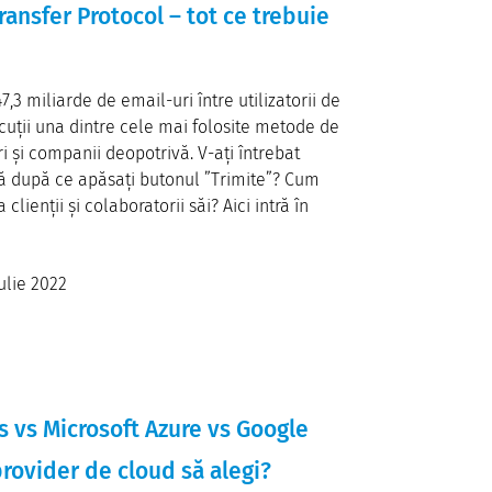
ansfer Protocol – tot ce trebuie
47,3 miliarde de email-uri între utilizatorii de
scuții una dintre cele mai folosite metode de
i și companii deopotrivă. V-ați întrebat
ă după ce apăsați butonul ”Trimite”? Cum
lienții și colaboratorii săi? Aici intră în
iulie 2022
 vs Microsoft Azure vs Google
rovider de cloud să alegi?