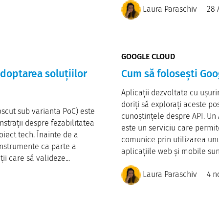
Laura Paraschiv
28 
GOOGLE CLOUD
doptarea soluțiilor
Cum să folosești Goog
Aplicații dezvoltate cu ușuri
doriți să explorați aceste po
oscut sub varianta PoC) este
cunoștințele despre API. Un 
trații despre fezabilitatea
este un serviciu care permit
iect tech. Înainte de a
comunice prin utilizarea unu
instrumente ca parte a
aplicațiile web și mobile sunt
ii care să valideze...
Laura Paraschiv
4 n