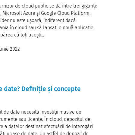
rnizor de cloud public se dă între trei giganți:
Microsoft Azure și Google Cloud Platform.
ider nu este ușoară, indiferent dacă
ania în cloud sau să lansați o nouă aplicație.
ărea că toți acești...
iunie 2022
e date? Definiție și concepte
it de date necesită investiții masive de
strumente sau licențe. În cloud, depozitul de
e a datelor destinat efectuării de interogări
ăți uriașe de date. Un astfel de depozit de