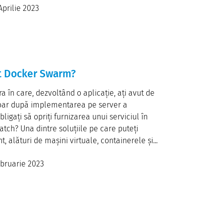
Aprilie 2023
it Docker Swarm?
ra în care, dezvoltând o aplicație, ați avut de
oar după implementarea pe server a
ligați să opriți furnizarea unui serviciul în
tch? Una dintre soluțiile pe care puteți
, alături de mașini virtuale, containerele și...
ebruarie 2023