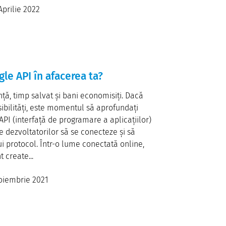
Aprilie 2022
le API în afacerea ta?
nță, timp salvat și bani economisiți. Dacă
sibilități, este momentul să aprofundați
API (interfață de programare a aplicațiilor)
e dezvoltatorilor să se conecteze și să
i protocol. Într-o lume conectată online,
 create...
oiembrie 2021