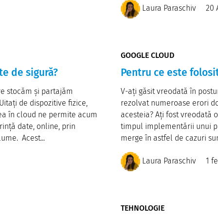
Laura Paraschiv
20 
GOOGLE CLOUD
te de sigură?
Pentru ce este folos
re stocăm și partajăm
V-ați găsit vreodată în postu
tați de dispozitive fizice,
rezolvat numeroase erori d
area în cloud ne permite acum
acesteia? Ați fost vreodată ob
nță date, online, prin
timpul implementării unui pa
lume. Acest...
merge în astfel de cazuri sunt
Laura Paraschiv
1 f
TEHNOLOGIE