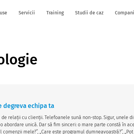
use
Servicii
Training
Studii de caz
Compan
ologie
 degreva echipa ta
de relații cu clienții. Telefoanele sună non-stop. Sigur, unele di
 o abordare unică. Dar să fim sinceri: o mare parte constă în ac
adiul comenzii mele?”, „Care este programul dumneavoastră?”, „Pot