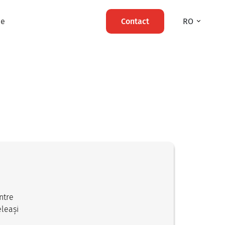
ie
Contact
RO
ntre
eleași