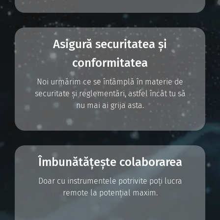
Asigură securitatea și
conformitatea
Noi urmărim ce se întâmplă în materie de
securitate și reglementări, astfel încât tu să
nu mai ai grija asta.
Îmbunătățește colaborarea
Doar cu instrumentele potrivite poți lucra
remote la potențial maxim.