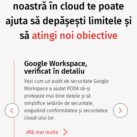
noastră în cloud te poate
ajuta să depășești limitele și
să
atingi noi obiective
Google Workspace,
verificat în detaliu
D
s
Vezi cum un audit de securitate Google
C
Workspace a ajutat PODA să-și
e
protejeze mai bine datele și să
f
simplifice setările de securitate,
u
asigurând conformitatea și securitatea
p
cloud-ului lor.
Află mai multe