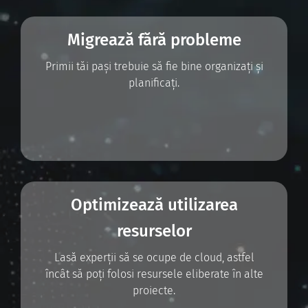
Migrează fără probleme
Primii tăi pași trebuie să fie bine organizați și
planificați.
Optimizează utilizarea
resurselor
Lasă experții să se ocupe de cloud, astfel
încât să poți folosi resursele eliberate în alte
proiecte.