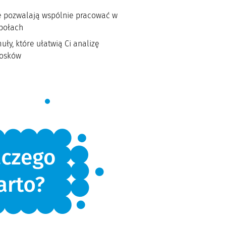
re pozwalają wspólnie pracować w
połach
ły, które ułatwią Ci analizę
iosków