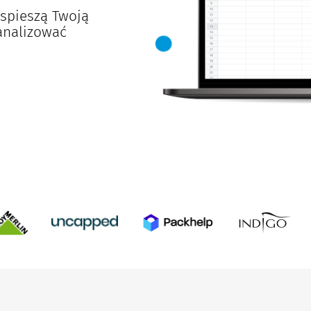
yspieszą Twoją
analizować