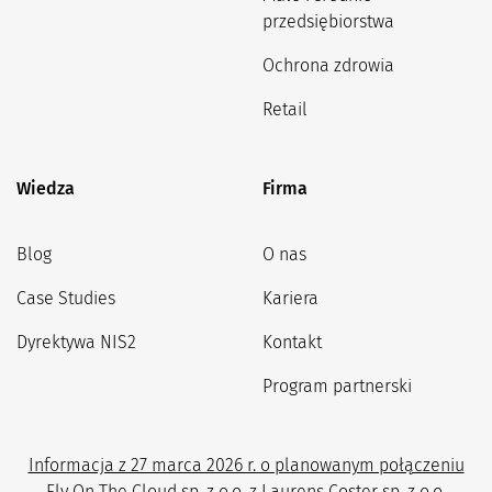
przedsiębiorstwa
Ochrona zdrowia
Retail
Wiedza
Firma
Blog
O nas
Case Studies
Kariera
Dyrektywa NIS2
Kontakt
Program partnerski
Informacja z 27 marca 2026 r. o planowanym połączeniu
Fly On The Cloud sp. z o.o. z Laurens Coster sp. z o.o.