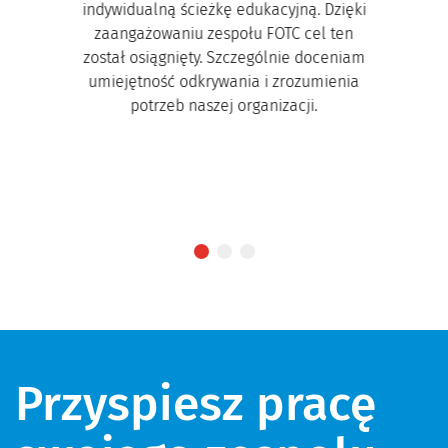
indywidualną ścieżkę edukacyjną. Dzięki
zaangażowaniu zespołu FOTC cel ten
został osiągnięty. Szczególnie doceniam
umiejętność odkrywania i zrozumienia
potrzeb naszej organizacji.
Przyspiesz pracę