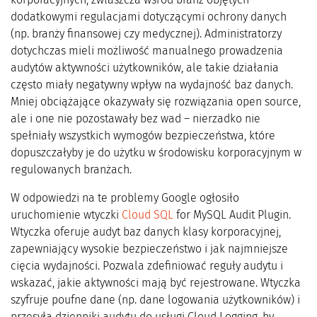
dodatkowymi regulacjami dotyczącymi ochrony danych
(np. branży finansowej czy medycznej). Administratorzy
dotychczas mieli możliwość manualnego prowadzenia
audytów aktywności użytkowników, ale takie działania
często miały negatywny wpływ na wydajność baz danych.
Mniej obciążające okazywały się rozwiązania open source,
ale i one nie pozostawały bez wad – nierzadko nie
spełniały wszystkich wymogów bezpieczeństwa, które
dopuszczałyby je do użytku w środowisku korporacyjnym w
regulowanych branżach.
W odpowiedzi na te problemy Google ogłosiło
uruchomienie wtyczki
Cloud SQL
for MySQL Audit Plugin.
Wtyczka oferuje audyt baz danych klasy korporacyjnej,
zapewniający wysokie bezpieczeństwo i jak najmniejsze
cięcia wydajności. Pozwala zdefiniować reguły audytu i
wskazać, jakie aktywności mają być rejestrowane. Wtyczka
szyfruje poufne dane (np. dane logowania użytkowników) i
przesyła dzienniki audytu do usługi Cloud Logging, by