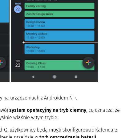
y na urządzeniach z Androidem N +.
swój
system operacyjny na tryb ciemny
, co oznacza, że ​​
ślnie właśnie w tym trybie.
-Q, użytkownicy będą mogli skonfigurować Kalendarz,
dzenie przejdzie w
tryb oszczędzania baterii
.