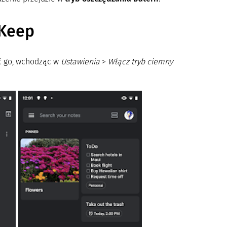
 Keep
ć go, wchodząc w
Ustawienia
>
Włącz tryb ciemny