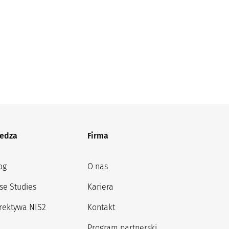
edza
Firma
og
O nas
se Studies
Kariera
rektywa NIS2
Kontakt
Program partnerski