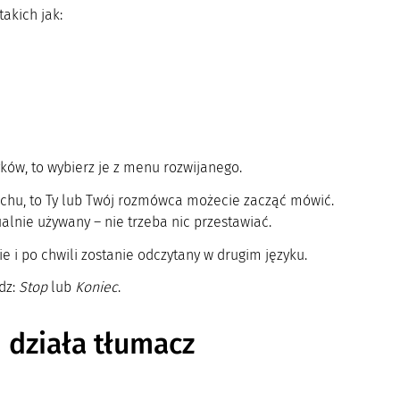
akich jak:
ków, to wybierz je z menu rozwijanego.
uchu, to Ty lub Twój rozmówca możecie zacząć mówić.
tualnie używany – nie trzeba nic przestawiać.
ie i po chwili zostanie odczytany w drugim języku.
dz:
Stop
lub
Koniec
.
 działa tłumacz
?