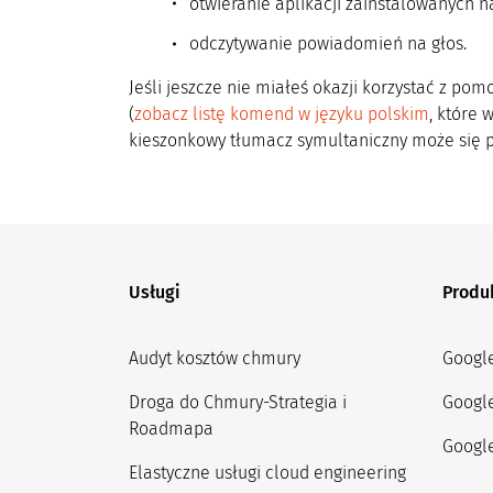
otwieranie aplikacji zainstalowanych na
odczytywanie powiadomień na głos.
Jeśli jeszcze nie miałeś okazji korzystać z po
(
zobacz listę komend w języku polskim
, które 
kieszonkowy tłumacz symultaniczny może się 
Usługi
Produ
Audyt kosztów chmury
Googl
Droga do Chmury-Strategia i
Googl
Roadmapa
Google
Elastyczne usługi cloud engineering