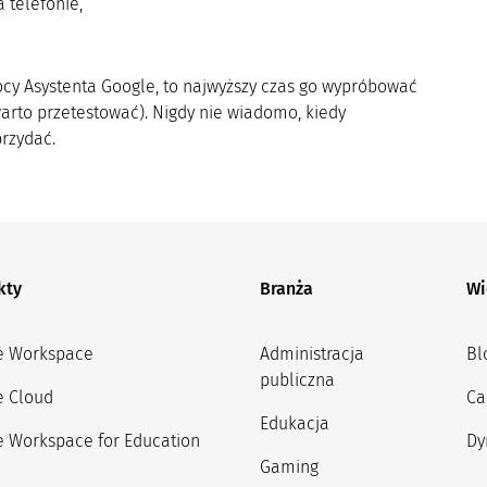
 telefonie,
mocy Asystenta Google, to najwyższy czas go wypróbować
warto przetestować). Nigdy nie wiadomo, kiedy
przydać.
kty
Branża
Wi
e Workspace
Administracja
Bl
publiczna
e Cloud
Ca
Edukacja
 Workspace for Education
Dy
Gaming