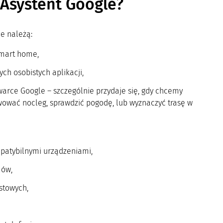
y Asystent Google?
le należą:
smart home,
ych osobistych aplikacji,
warce Google – szczególnie przydaje się, gdy chcemy
rwować nocleg, sprawdzić pogodę, lub wyznaczyć trasę w
patybilnymi urządzeniami,
mów,
stowych,