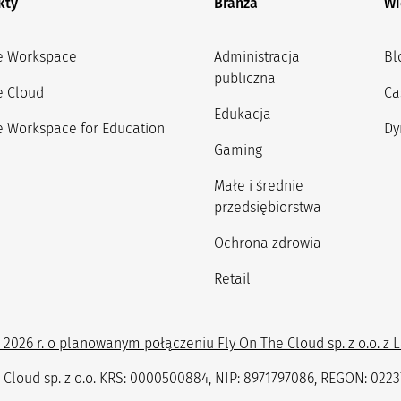
kty
Branża
Wi
e Workspace
Administracja
Bl
publiczna
e Cloud
Ca
Edukacja
 Workspace for Education
Dy
Gaming
Małe i średnie
przedsiębiorstwa
Ochrona zdrowia
Retail
2026 r. o planowanym połączeniu Fly On The Cloud sp. z o.o. z La
 Cloud sp. z o.o. KRS: 0000500884, NIP: 8971797086, REGON: 022