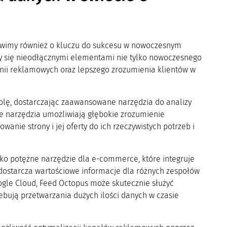
mówimy również o kluczu do sukcesu w nowoczesnym
y się nieodłącznymi elementami nie tylko nowoczesnego
anii reklamowych oraz lepszego zrozumienia klientów w
olę, dostarczając zaawansowane narzędzia do analizy
 Te narzędzia umożliwiają głębokie zrozumienie
nie strony i jej oferty do ich rzeczywistych potrzeb i
ako potężne narzędzie dla e-commerce, które integruje
i dostarcza wartościowe informacje dla różnych zespołów
oogle Cloud, Feed Octopus może skutecznie służyć
ują przetwarzania dużych ilości danych w czasie