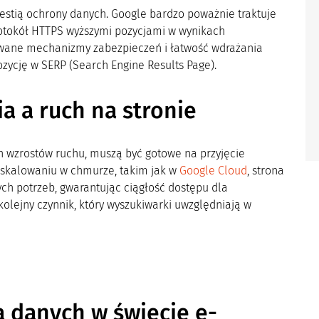
estią ochrony danych. Google bardzo poważnie traktuje
rotokół HTTPS wyższymi pozycjami w wynikach
wane mechanizmy zabezpieczeń i łatwość wdrażania
ozycję w SERP (Search Engine Results Page).
a a ruch na stronie
h wzrostów ruchu, muszą być gotowe na przyjęcie
 skalowaniu w chmurze, takim jak w
Google Cloud
, strona
h potrzeb, gwarantując ciągłość dostępu dla
kolejny czynnik, który wyszukiwarki uwzględniają w
a danych w świecie e-