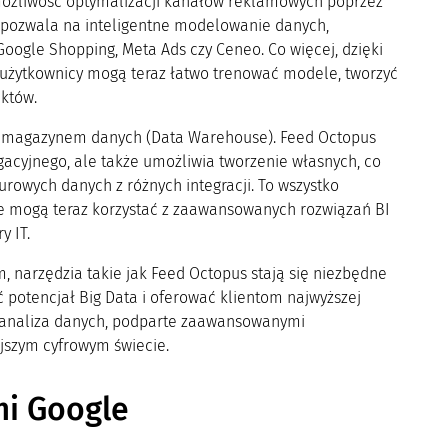
możliwość optymalizacji kanałów reklamowych poprzez
ma pozwala na inteligentne modelowanie danych,
ogle Shopping, Meta Ads czy Ceneo. Co więcej, dzięki
T, użytkownicy mogą teraz łatwo trenować modele, tworzyć
któw.
z magazynem danych (Data Warehouse). Feed Octopus
gacyjnego, ale także umożliwia tworzenie własnych, co
urowych danych z różnych integracji. To wszystko
e mogą teraz korzystać z zaawansowanych rozwiązań BI
y IT.
m, narzędzia takie jak Feed Octopus stają się niezbędne
 potencjał Big Data i oferować klientom najwyższej
i analiza danych, podparte zaawansowanymi
jszym cyfrowym świecie.
mi Google