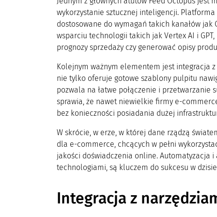
Jednym z głównych atutów Feed Octopus jest 
wykorzystanie sztucznej inteligencji. Platfor
dostosowane do wymagań takich kanałów jak Go
wsparciu technologii takich jak Vertex AI i GP
prognozy sprzedaży czy generować opisy produ
Kolejnym ważnym elementem jest integracja 
nie tylko oferuje gotowe szablony pulpitu nawi
pozwala na łatwe połączenie i przetwarzanie s
sprawia, że nawet niewielkie firmy e-commerc
bez konieczności posiadania dużej infrastruktur
W skrócie, w erze, w której dane rządzą świate
dla e-commerce, chcących w pełni wykorzystać
jakości doświadczenia online. Automatyzacja 
technologiami, są kluczem do sukcesu w dzisie
Integracja z narzędzia