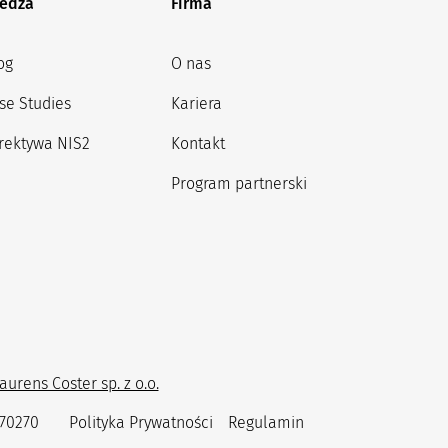
edza
Firma
og
O nas
se Studies
Kariera
rektywa NIS2
Kontakt
Program partnerski
urens Coster sp. z o.o.
370270
Polityka Prywatności
Regulamin