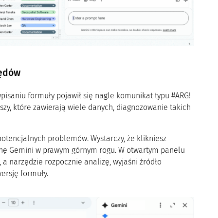
łędów
 wpisaniu formuły pojawił się nagle komunikat typu #ARG!
zy, które zawierają wiele danych, diagnozowanie takich
potencjalnych problemów. Wystarczy, że klikniesz
onę Gemini w prawym górnym rogu. W otwartym panelu
, a narzędzie rozpocznie analizę, wyjaśni źródło
ersję formuły.