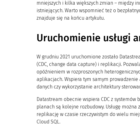
mniejszych i kilka większych zmian – między i
istniejących. Warto wspomnieć też o bezpłatny
znajduje się na końcu artykułu.
Uruchomienie usługi a
W grudniu 2021 uruchomione zostało Datastr
(CDC, change data capture) i replikacji. Pozwa
opóźnieniem w rozproszonych heterogeniczny
aplikacjach. Wspiera tym samym prowadzenie an
danych czy wykorzystanie architektury sterowan
Datastream obecnie wspiera CDC z systemów b
planach są kolejne rozbudowy. Usługę można zi
replikację w czasie rzeczywistym do wielu mie
Cloud SQL.