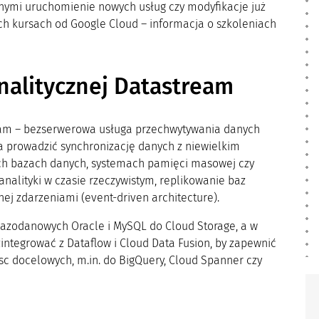
nnymi uruchomienie nowych usług czy modyfikacje już
ch kursach od Google Cloud – informacja o szkoleniach
nalitycznej Datastream
eam – bezserwerowa usługa przechwytywania danych
la prowadzić synchronizację danych z niewielkim
ch bazach danych, systemach pamięci masowej czy
alityki w czasie rzeczywistym, replikowanie baz
ej zdarzeniami (event-driven architecture).
azodanowych Oracle i MySQL do Cloud Storage, a w
ntegrować z Dataflow i Cloud Data Fusion, by zapewnić
jsc docelowych, m.in. do BigQuery, Cloud Spanner czy