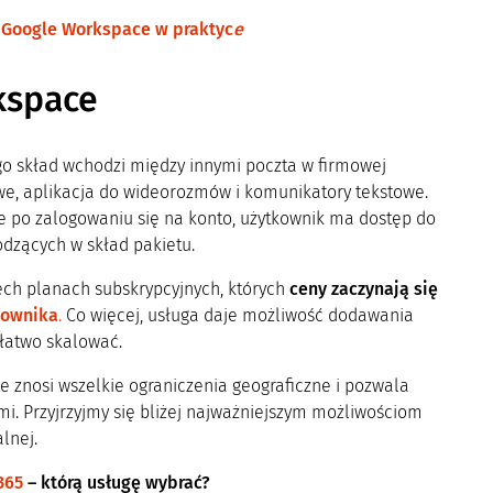
 Google Workspace w praktyc
e
kspace
go skład wchodzi między innymi poczta w firmowej
we, aplikacja do wideorozmów i komunikatory tekstowe.
e po zalogowaniu się na konto, użytkownik ma dostęp do
odzących w skład pakietu.
ech planach subskrypcyjnych, których
ceny zaczynają się
kownika
.
Co więcej, usługa daje możliwość dodawania
łatwo skalować.
e znosi wszelkie ograniczenia geograficzne i pozwala
i. Przyjrzyjmy się bliżej najważniejszym możliwościom
lnej.
365
– którą usługę wybrać?