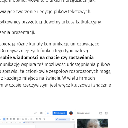
kacja mobilna. Mowa tu o takich narzędziach jak:
wiające tworzenie i edycję plików tekstowych.
ytkownicy przygotują dowolny arkusz kalkulacyjny.
enia prezentacji.
spierają różne kanały komunikacji, umożliwiające
Do najważniejszych funkcji tego typu należą
 sobie wiadomości na chacie czy zostawiania
unikację wspiera też możliwość udostępnienia plików
to sprawia, że członkowie zespołów rozproszonych mogą
z każdego miejsca na świecie. W wielu firmach
w czasie rzeczywistym jest wręcz kluczowa i znacznie