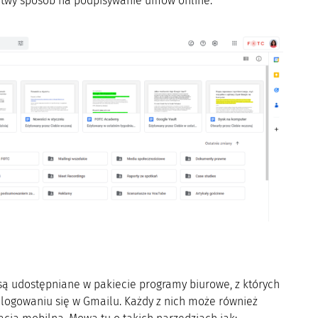
łatwy sposób na podpisywanie umów online.
są udostępniane w pakiecie programy biurowe, z których
alogowaniu się w Gmailu. Każdy z nich może również