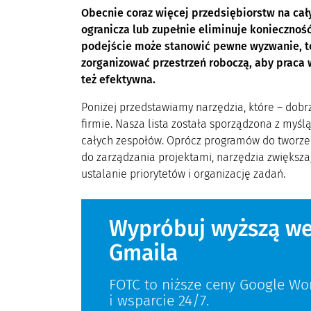
Obecnie coraz więcej przedsiębiorstw na cał
ogranicza lub zupełnie eliminuje koniecznoś
podejście może stanowić pewne wyzwanie, to 
zorganizować przestrzeń roboczą, aby praca 
też efektywna.
Poniżej przedstawiamy narzędzia, które – dob
firmie. Nasza lista została sporządzona z myśl
całych zespołów. Oprócz programów do tworzenia
do zarządzania projektami, narzędzia zwiększa
ustalanie priorytetów i organizację zadań.
Wypróbuj wyższą we
Gmaila
FOTC to niższe ceny Google Wo
i wsparcie 24/7.