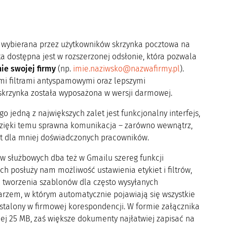
ej wybierana przez użytkowników skrzynka pocztowa na
a dostępna jest w rozszerzonej odsłonie, która pozwala
e swojej firmy
(np.
imie.naziwsko@nazwafirmy.pl
).
ymi filtrami antyspamowymi oraz lepszymi
 skrzynka została wyposażona w wersji darmowej.
go jedną z największych zalet jest funkcjonalny interfejs,
Dzięki temu sprawna komunikacja – zarówno wewnątrz,
wet dla mniej doświadczonych pracowników.
 służbowych dba też w Gmailu szereg funkcji
h posłuży nam możliwość ustawienia etykiet i filtrów,
 tworzenia szablonów dla często wysyłanych
arzem, w którym automatycznie pojawiają się wszystkie
ustalony w firmowej korespondencji. W formie załącznika
ej 25 MB, zaś większe dokumenty najłatwiej zapisać na