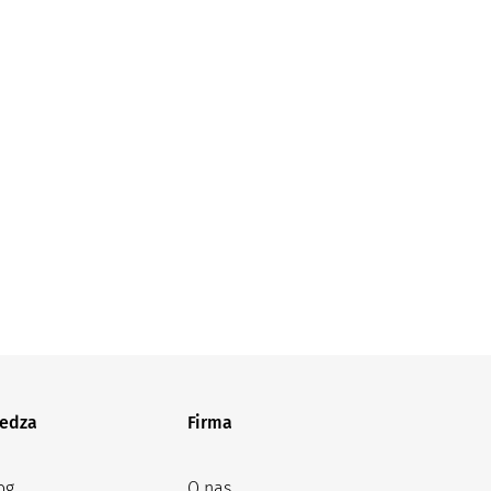
edza
Firma
og
O nas