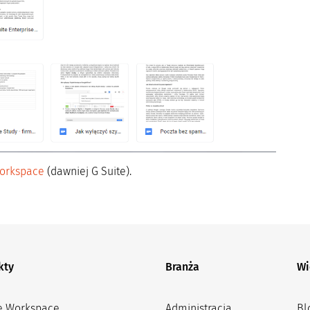
orkspace
(dawniej G Suite).
kty
Branża
Wi
e Workspace
Administracja
Bl