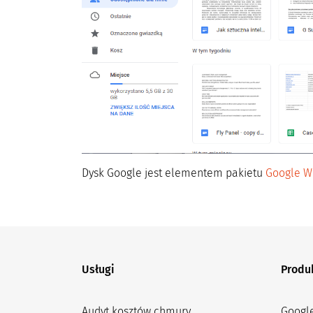
Dysk Google jest elementem pakietu
Google W
Usługi
Produ
Audyt kosztów chmury
Googl