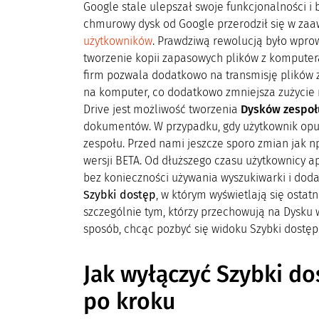
Google stale ulepszał swoje funkcjonalności i b
chmurowy dysk od Google przerodził się w za
użytkowników
. Prawdziwą rewolucją było wpro
tworzenie kopii zapasowych plików z komputera
firm pozwala dodatkowo na transmisję plików 
na komputer, co dodatkowo zmniejsza zużycie m
Drive jest możliwość tworzenia
Dysków zespoł
dokumentów. W przypadku, gdy użytkownik opuśc
zespołu. Przed nami jeszcze sporo zmian jak n
wersji BETA. Od dłuższego czasu użytkownicy a
bez konieczności używania wyszukiwarki i dod
Szybki dostęp
, w którym wyświetlają się osta
szczególnie tym, którzy przechowują na Dysku w
sposób, chcąc pozbyć się widoku Szybki dostęp
Jak wyłączyć Szybki
do
po kroku