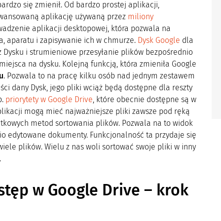
ardzo się zmienił. Od bardzo prostej aplikacji,
awansowaną aplikację używaną przez
miliony
wadzenie aplikacji desktopowej, która pozwala na
, aparatu i zapisywanie ich w chmurze.
Dysk Google
dla
z Dysku i strumieniowe przesyłanie plików bezpośrednio
iejsca na dysku. Kolejną funkcją, która zmieniła Google
u
. Pozwala to na pracę kilku osób nad jednym zestawem
i dany Dysk, jego pliki wciąż będą dostępne dla reszty
p.
priorytety w Google Drive
, które obecnie dostępne są w
plikacji mogą mieć najważniejsze pliki zawsze pod ręką
atkowych metod sortowania plików. Pozwala na to widok
tnio edytowane dokumenty. Funkcjonalność ta przydaje się
iele plików. Wielu z nas woli sortować swoje pliki w inny
.
stęp
w Google Drive – krok