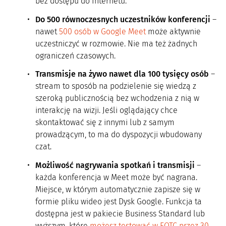
bez dostępu do Internetu.
Do 500 równoczesnych uczestników konferencji
–
nawet
500 osób w Google Meet
może aktywnie
uczestniczyć w rozmowie. Nie ma też żadnych
ograniczeń czasowych.
Transmisje na żywo nawet dla 100 tysięcy osób
–
stream to sposób na podzielenie się wiedzą z
szeroką publicznością bez wchodzenia z nią w
interakcję na wizji. Jeśli oglądający chce
skontaktować się z innymi lub z samym
prowadzącym, to ma do dyspozycji wbudowany
czat.
Możliwość nagrywania spotkań i transmisji
–
każda konferencja w Meet może być nagrana.
Miejsce, w którym automatycznie zapisze się w
formie pliku wideo jest Dysk Google. Funkcja ta
dostępna jest w pakiecie Business Standard lub
wyższym, które
możesz testować w FOTC przez 30