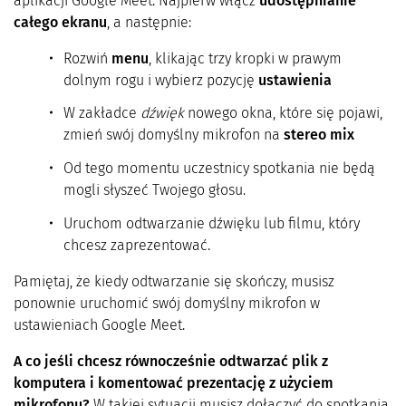
aplikacji Google Meet. Najpierw włącz
udostępnianie
całego ekranu
, a następnie:
Rozwiń
menu
, klikając trzy kropki w prawym
dolnym rogu i wybierz pozycję
ustawienia
W zakładce
dźwięk
nowego okna, które się pojawi,
zmień swój domyślny mikrofon na
stereo mix
Od tego momentu uczestnicy spotkania nie będą
mogli słyszeć Twojego głosu.
Uruchom odtwarzanie dźwięku lub filmu, który
chcesz zaprezentować.
Pamiętaj, że kiedy odtwarzanie się skończy, musisz
ponownie uruchomić swój domyślny mikrofon w
ustawieniach Google Meet.
A co jeśli chcesz równocześnie odtwarzać plik z
komputera i komentować prezentację z użyciem
mikrofonu?
W takiej sytuacji musisz dołączyć do spotkania