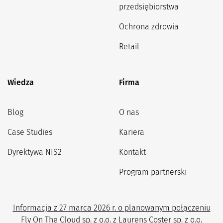
przedsiębiorstwa
Ochrona zdrowia
Retail
Wiedza
Firma
Blog
O nas
Case Studies
Kariera
Dyrektywa NIS2
Kontakt
Program partnerski
Informacja z 27 marca 2026 r. o planowanym połączeniu
Fly On The Cloud sp. z o.o. z Laurens Coster sp. z o.o.