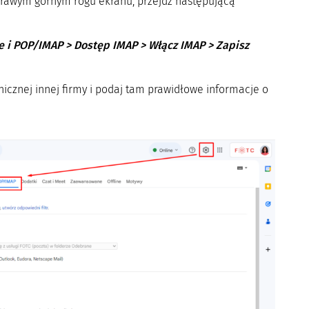
 prawym górnym rogu ekranu, przejdź następującą
 i POP/IMAP > Dostęp IMAP > Włącz IMAP > Zapisz
nicznej innej firmy i podaj tam prawidłowe informacje o