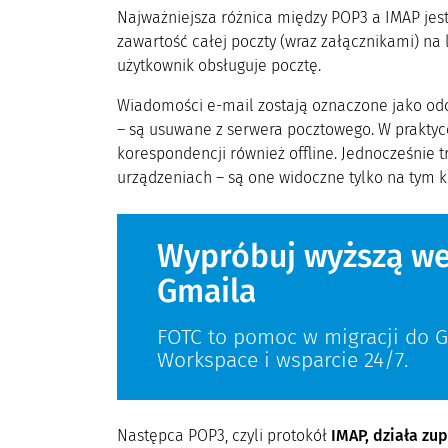
Najważniejsza różnica między POP3 a IMAP jest
zawartość całej poczty (wraz załącznikami) na
użytkownik obsługuje pocztę.
Wiadomości e-mail zostają oznaczone jako odcz
– są usuwane z serwera pocztowego. W praktyc
korespondencji również offline. Jednocześnie 
urządzeniach – są one widoczne tylko na tym k
Wypróbuj wyższą we
Gmaila
FOTC to pomoc w migracji do 
Workspace i wsparcie 24/7.
Następca POP3, czyli protokół
IMAP, działa zu