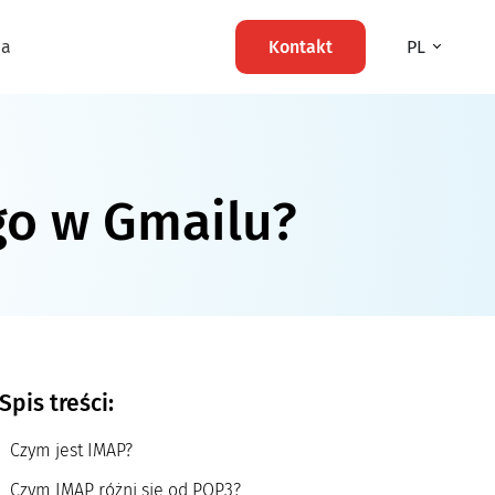
ma
Kontakt
PL
ego w Gmailu?
Spis treści:
Czym jest IMAP?
Czym IMAP różni się od POP3?