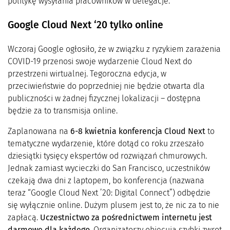
politykę wysyłania pracowników w delegacje.
Google Cloud Next ‘20 tylko online
Wczoraj Google ogłosiło, że w związku z ryzykiem zarażenia
COVID-19 przenosi swoje wydarzenie Cloud Next do
przestrzeni wirtualnej. Tegoroczna edycja, w
przeciwieństwie do poprzedniej nie będzie otwarta dla
publiczności w żadnej fizycznej lokalizacji – dostępna
będzie za to transmisja online.
Zaplanowana na
6-8 kwietnia konferencja Cloud Next
to
tematyczne wydarzenie, które dotąd co roku zrzeszało
dziesiątki tysięcy ekspertów od rozwiązań chmurowych.
Jednak zamiast wycieczki do San Francisco, uczestników
czekają dwa dni z laptopem, bo konferencja (nazwana
teraz “Google Cloud Next ’20: Digital Connect”) odbędzie
się wyłącznie online. Dużym plusem jest to, że nic za to nie
zapłacą.
Uczestnictwo za pośrednictwem internetu jest
darmowe dla każdego
. Organizatorzy obiecują szybki zwrot