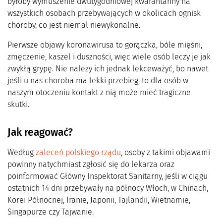
byłoby wymuszenie dwutygodniowej kwarantanny na
wszystkich osobach przebywających w okolicach ognisk
choroby, co jest niemal niewykonalne.
Pierwsze objawy koronawirusa to gorączka, bóle mięśni,
zmęczenie, kaszel i duszności, więc wiele osób leczy je jak
zwykłą grypę. Nie należy ich jednak lekceważyć, bo nawet
jeśli u nas choroba ma lekki przebieg, to dla osób w
naszym otoczeniu kontakt z nią może mieć tragiczne
skutki.
Jak reagować?
Według
zaleceń polskiego rządu
, osoby z takimi objawami
powinny natychmiast zgłosić się do lekarza oraz
poinformować Główny Inspektorat Sanitarny, jeśli w ciągu
ostatnich 14 dni przebywały na północy Włoch, w Chinach,
Korei Północnej, Iranie, Japonii, Tajlandii, Wietnamie,
Singapurze czy Tajwanie.