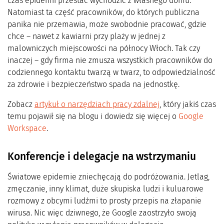
czas epidemii przestać wychodzić z własnego domu.
Natomiast ta część pracowników, do których publiczna
panika nie przemawia, może swobodnie pracować, gdzie
chce – nawet z kawiarni przy plaży w jednej z
malowniczych miejscowości na północy Włoch. Tak czy
inaczej – gdy firma nie zmusza wszystkich pracowników do
codziennego kontaktu twarzą w twarz, to odpowiedzialność
za zdrowie i bezpieczeństwo spada na jednostkę.
Zobacz
artykuł o narzędziach pracy zdalnej
, który jakiś czas
temu pojawił się na blogu i dowiedz się więcej o
Google
Workspace
.
Konferencje i delegacje na wstrzymaniu
Światowe epidemie zniechęcają do podróżowania. Jetlag,
zmęczanie, inny klimat, duże skupiska ludzi i kuluarowe
rozmowy z obcymi ludźmi to prosty przepis na złapanie
wirusa. Nic więc dziwnego, że Google zaostrzyło swoją