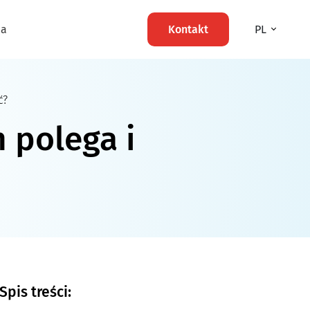
ma
Kontakt
PL
ć?
 polega i
Spis treści: