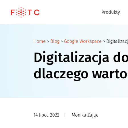
Produkty
Home
>
Blog
>
Google Workspace
>
Digitaliza
Digitalizacja 
dlaczego warto
14 lipca 2022
|
Monika Zając