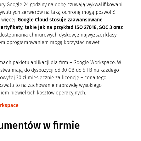
ry Google 24 godziny na dobę czuwają wykwalifikowani
prywatnych serwerów na taką ochronę mogą pozwolić
 więcej,
Google Cloud stosuje zaawansowane
rtyfikaty, takie jak na przykład ISO 27018, SOC 3 oraz
ostępniania chmurowych dysków, z najwyższej klasy
iwym oprogramowaniem mogą korzystać nawet
mach pakietu aplikacji dla firm – Google Workspace. W
rstwa mają do dyspozycji od 30 GB do 5 TB na każdego
owyżej 20 zł miesięcznie za licencję – cena tego
Pozwala to na zachowanie naprawdę wysokiego
iem niewielkich kosztów operacyjnych.
orkspace
okumentów w firmie