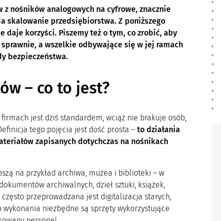
ów z nośników analogowych na cyfrowe, znacznie
ia skalowanie przedsiębiorstwa. Z poniższego
ie daje korzyści. Piszemy też o tym, co zrobić, aby
 sprawnie, a wszelkie odbywające się w jej ramach
dy bezpieczeństwa.
ów – co to jest?
irmach jest dziś standardem, wciąż nie brakuje osób,
 Definicja tego pojęcia jest dość prosta –
to działania
materiałów zapisanych dotychczas na nośnikach
zą na przykład archiwa, muzea i biblioteki – w
dokumentów archiwalnych, dzieł sztuki, książek,
 często przeprowadzana jest digitalizacja starych,
 wykonania niezbędne są sprzęty wykorzystujące
kowany personel.