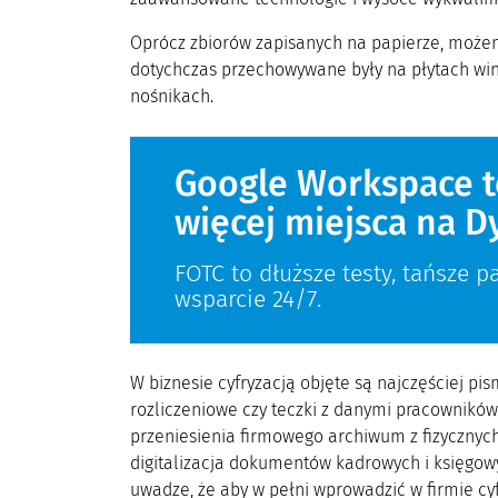
Oprócz zbiorów zapisanych na papierze, możemy
dotychczas przechowywane były na płytach win
nośnikach.
Google Workspace t
więcej miejsca na D
FOTC to dłuższe testy, tańsze pa
wsparcie 24/7.
W biznesie cyfryzacją objęte są najczęściej p
rozliczeniowe czy teczki z danymi pracownikó
przeniesienia firmowego archiwum z fizycznyc
digitalizacja dokumentów kadrowych i księgowy
uwadze, że aby w pełni wprowadzić w firmie c