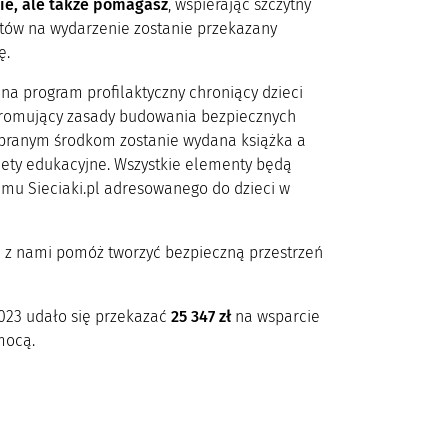
ie, ale także pomagasz
, wspierając szczytny
etów na wydarzenie zostanie przekazany
ę.
na program profilaktyczny chroniący dzieci
promujący zasady budowania bezpiecznych
 zebranym środkom zostanie wydana książka a
kiety edukacyjne. Wszystkie elementy będą
mu Sieciaki.pl adresowanego do dzieci w
m z nami pomóż tworzyć bezpieczną przestrzeń
023 udało się przekazać
25 347 zł
na wsparcie
mocą.