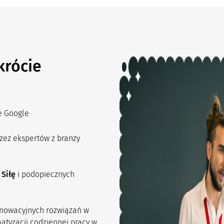
krócie
e Google
ez ekspertów z branży
 Siłę
i podopiecznych
innowacyjnych rozwiązań w
tyzacji codziennej pracy w