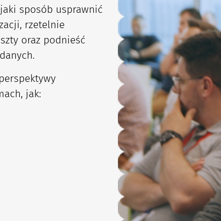
jaki sposób usprawnić
cji, rzetelnie
szty oraz podnieść
danych.
 perspektywy
ach, jak: