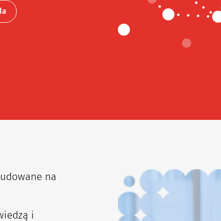
da
budowane na
wiedzą i