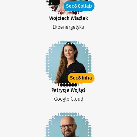
Sec&Collab
Wojciech Wlaźlak
Ekoenergetyka
Sec&Infra
Patrycja Wojtyś
Google Cloud