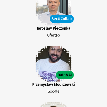
Sec&Collab
Jarosław Pieczonka
Oferteo
Data&AI
Przemysław Modrzewski
Google