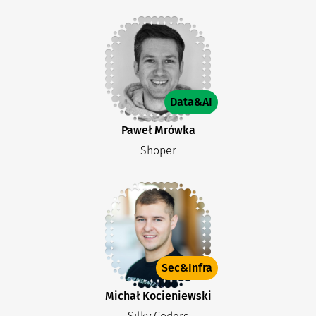
Data&AI
Paweł Mrówka
Shoper
Sec&Infra
Michał Kocieniewski