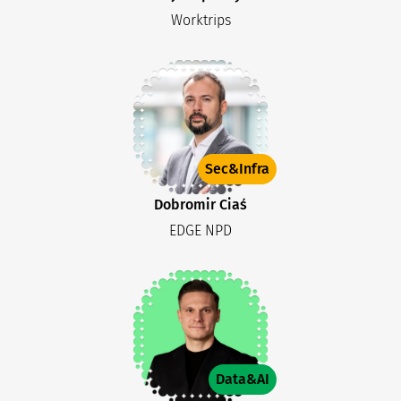
Worktrips
Sec&Infra
Dobromir Ciaś
EDGE NPD
Data&AI