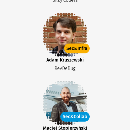
Silky Coders
Sec&Infra
Adam Kruszewski
RevDeBug
Sec&Collab
Maciej Stopierzyński