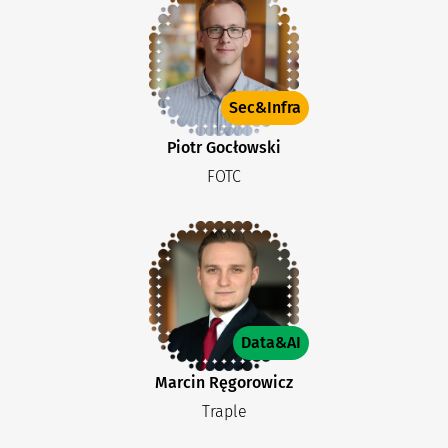
Sec&Infra
Piotr Gocłowski
FOTC
Data&AI
Marcin Ręgorowicz
Traple