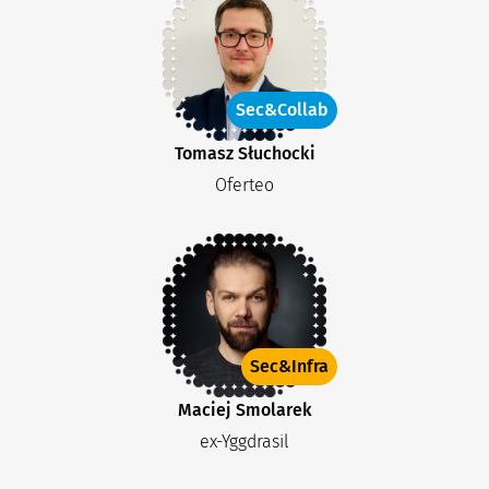
Sec&Collab
Tomasz Słuchocki
Oferteo
Sec&Infra
Maciej Smolarek
ex-Yggdrasil